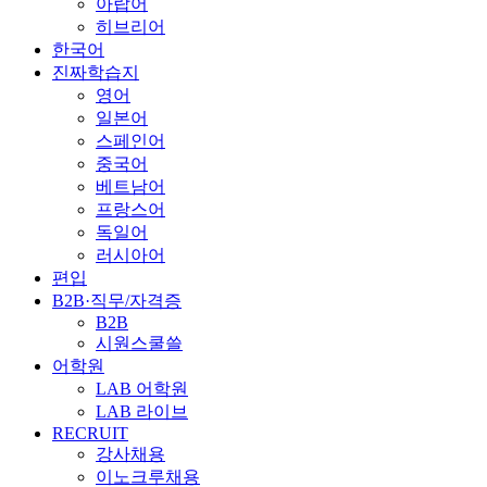
아랍어
히브리어
한국어
진짜학습지
영어
일본어
스페인어
중국어
베트남어
프랑스어
독일어
러시아어
편입
B2B·직무/자격증
B2B
시원스쿨쓸
어학원
LAB 어학원
LAB 라이브
RECRUIT
강사채용
이노크루채용