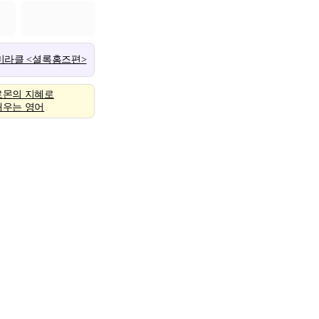
 미라클 <셜록홈즈편>
로몬의 지혜로
배우는 영어