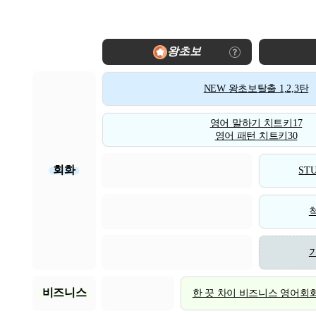
왕초보
NEW 왕초보탈출 1,2,3탄
영어 말하기 치트키17
영어 패턴 치트키30
회화
STU
비즈니스
한 끗 차이 비즈니스 영어회