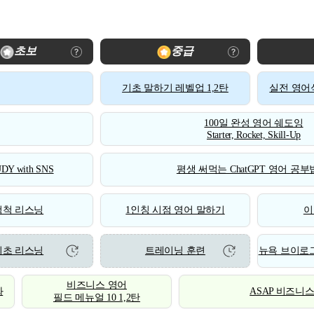
초보
중급
기초 말하기 레벨업 1,2탄
실전 영어식
100일 완성 영어 쉐도잉
Starter, Rocket, Skill-Up
DY with SNS
평생 써먹는 ChatGPT 영어 공부법
척척 리스닝
1인칭 시점 영어 말하기
이
기초 리스닝
트레이닝 훈련
뉴욕 브이로그
비즈니스 영어
화
ASAP 비즈니
필드 메뉴얼 10 1,2탄