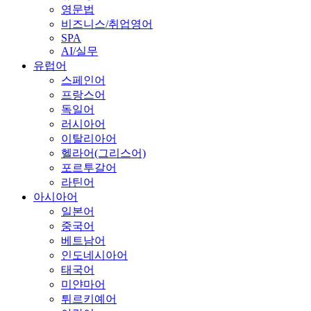
영문법
비즈니스/취업영어
SPA
AI/실무
유럽어
스페인어
프랑스어
독일어
러시아어
이탈리아어
헬라어(그리스어)
포르투갈어
라틴어
아시아어
일본어
중국어
베트남어
인도네시아어
태국어
미얀마어
튀르키예어