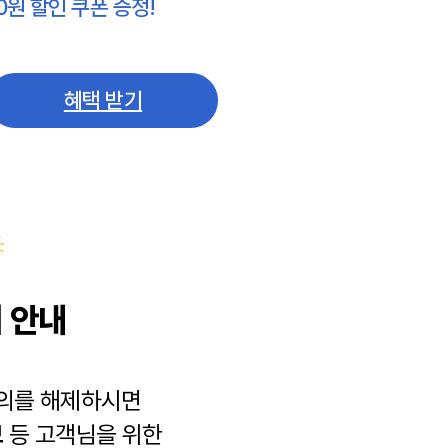
0원 할인 쿠폰 증정!
혜택 받기
 안내
동의를 해제하시면
보
등 고객님을 위한