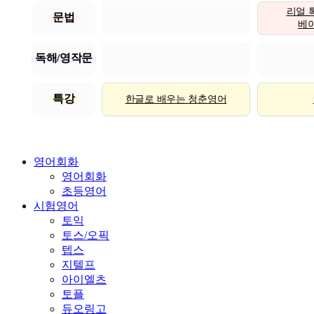
리얼 
문법
베이직
독해/영작문
특강
한글로 배우는 청춘영어
영어회화
영어회화
초등영어
시험영어
토익
토스/오픽
텝스
지텔프
아이엘츠
토플
듀오링고