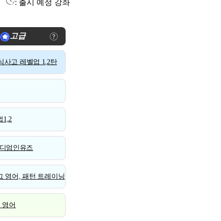
: 출시 예정 강좌
고급
사고 레벨업 1,2탄
1,2
디엄인유즈
 영어, 패턴 트레이닝
스 영어