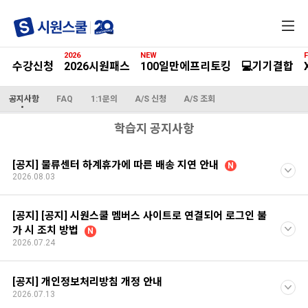
전
체
메
2026
NEW
F
뉴
수강신청
2026시원패스
100일만에프리토킹
💻기기결합
공지사항
FAQ
1:1문의
A/S 신청
A/S 조회
학습지 공지사항
[공지] 물류센터 하계휴가에 따른 배송 지연 안내
N
2026.08.03
[공지] [공지] 시원스쿨 멤버스 사이트로 연결되어 로그인 불
가 시 조치 방법
N
2026.07.24
[공지] 개인정보처리방침 개정 안내
2026.07.13