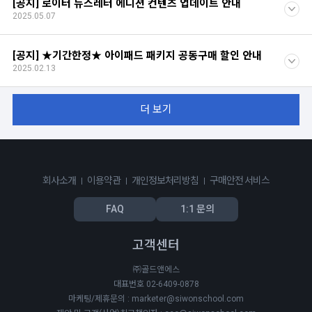
[공지] 로이터 뉴스레터 에디션 컨텐츠 업데이트 안내
2025.05.07
[공지] ★기간한정★ 아이패드 패키지 공동구매 할인 안내
2025.02.13
더 보기
회사소개
이용약관
개인정보처리방침
구매안전 서비스
FAQ
1:1 문의
고객센터
㈜골드앤에스
대표번호 02-6409-0878
마케팅/제휴문의 : marketer@siwonschool.com