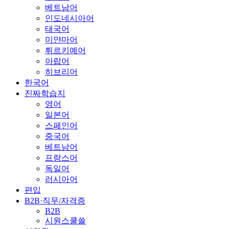
베트남어
인도네시아어
태국어
미얀마어
튀르키예어
아랍어
히브리어
한국어
진짜학습지
영어
일본어
스페인어
중국어
베트남어
프랑스어
독일어
러시아어
편입
B2B·직무/자격증
B2B
시원스쿨쓸