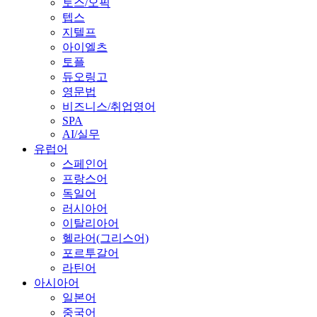
토스/오픽
텝스
지텔프
아이엘츠
토플
듀오링고
영문법
비즈니스/취업영어
SPA
AI/실무
유럽어
스페인어
프랑스어
독일어
러시아어
이탈리아어
헬라어(그리스어)
포르투갈어
라틴어
아시아어
일본어
중국어