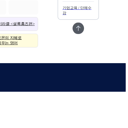
기업교육 / 단체수
강
 미라클 <셜록홈즈편>
로몬의 지혜로
배우는 영어