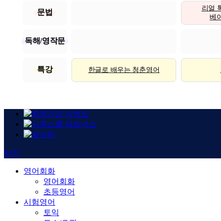
리얼 
문법
베이직
독해/영작문
특강
한글로 배우는 청춘영어
닫기
영어회화
영어회화
초등영어
시험영어
토익