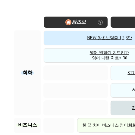
왕초보
NEW 왕초보탈출 1,2,3탄
영어 말하기 치트키17
영어 패턴 치트키30
회화
STU
비즈니스
한 끗 차이 비즈니스 영어회