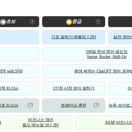
초보
중급
기초 말하기 레벨업 1,2탄
실전 영어식
100일 완성 영어 쉐도잉
Starter, Rocket, Skill-Up
DY with SNS
평생 써먹는 ChatGPT 영어 공부법
척척 리스닝
1인칭 시점 영어 말하기
이
기초 리스닝
트레이닝 훈련
뉴욕 브이로그
비즈니스 영어
화
ASAP 비즈니
필드 메뉴얼 10 1,2탄