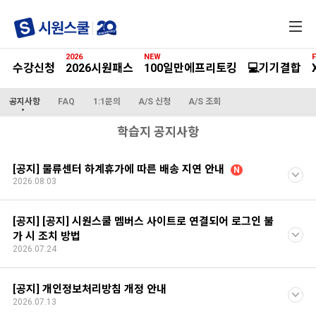
전
체
메
2026
NEW
F
뉴
수강신청
2026시원패스
100일만에프리토킹
💻기기결합
공지사항
FAQ
1:1문의
A/S 신청
A/S 조회
학습지 공지사항
[공지] 물류센터 하계휴가에 따른 배송 지연 안내
N
2026.08.03
[공지] [공지] 시원스쿨 멤버스 사이트로 연결되어 로그인 불
가 시 조치 방법
2026.07.24
[공지] 개인정보처리방침 개정 안내
2026.07.13