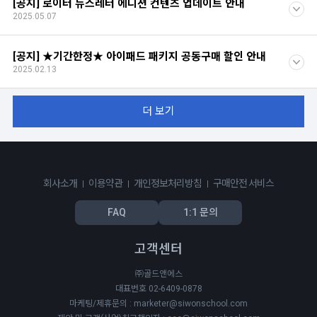
[공지] 로이터 뉴스레터 에디션 컨텐츠 업데이트 안내
2025.05.07
[공지] ★기간한정★ 아이패드 패키지 공동구매 할인 안내
2025.02.13
더 보기
회사소개
이용약관
개인정보처리방침
구매안전 서비스
FAQ
1:1 문의
고객센터
㈜골드앤에스
대표번호 02-6409-0878
마케팅/제휴문의 : marketer@siwonschool.com