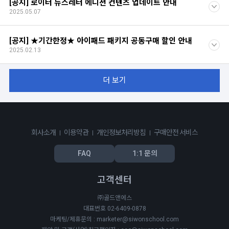
[공지] 로이터 뉴스레터 에디션 컨텐츠 업데이트 안내
2025.05.07
[공지] ★기간한정★ 아이패드 패키지 공동구매 할인 안내
2025.02.13
더 보기
회사소개
이용약관
개인정보처리방침
구매안전 서비스
FAQ
1:1 문의
고객센터
㈜골드앤에스
대표번호 02-6409-0878
마케팅/제휴문의 : marketer@siwonschool.com