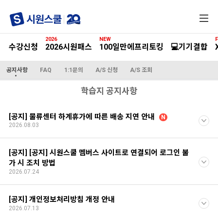
전
체
메
2026
NEW
F
뉴
수강신청
2026시원패스
100일만에프리토킹
💻기기결합
공지사항
FAQ
1:1문의
A/S 신청
A/S 조회
학습지 공지사항
[공지] 물류센터 하계휴가에 따른 배송 지연 안내
N
2026.08.03
[공지] [공지] 시원스쿨 멤버스 사이트로 연결되어 로그인 불
가 시 조치 방법
2026.07.24
[공지] 개인정보처리방침 개정 안내
2026.07.13