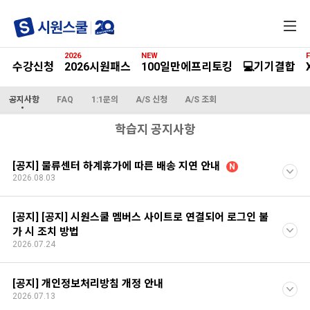
전
체
메
2026
NEW
F
뉴
수강신청
2026시원패스
100일만에프리토킹
💻기기결합
공지사항
FAQ
1:1문의
A/S 신청
A/S 조회
학습지 공지사항
[공지] 물류센터 하계휴가에 따른 배송 지연 안내
N
2026.08.03
[공지] [공지] 시원스쿨 멤버스 사이트로 연결되어 로그인 불
가 시 조치 방법
2026.07.24
[공지] 개인정보처리방침 개정 안내
2026.07.13