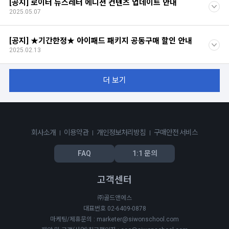
[공지] 로이터 뉴스레터 에디션 컨텐츠 업데이트 안내
2025.05.07
[공지] ★기간한정★ 아이패드 패키지 공동구매 할인 안내
2025.02.13
더 보기
회사소개
이용약관
개인정보처리방침
구매안전 서비스
FAQ
1:1 문의
고객센터
㈜골드앤에스
대표번호 02-6409-0878
마케팅/제휴문의 : marketer@siwonschool.com