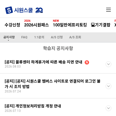
전
체
메
2026
NEW
F
뉴
수강신청
2026시원패스
100일만에프리토킹
💻기기결합
공지사항
FAQ
1:1문의
A/S 신청
A/S 조회
학습지 공지사항
[공지] 물류센터 하계휴가에 따른 배송 지연 안내
N
2026.08.03
[공지] [공지] 시원스쿨 멤버스 사이트로 연결되어 로그인 불
가 시 조치 방법
2026.07.24
[공지] 개인정보처리방침 개정 안내
2026.07.13