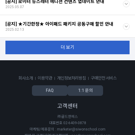
[공지] 로이터 뉴스레터 에디션 컨텐츠 업데이트 안내
2025.05.07
[공지] ★기간한정★ 아이패드 패키지 공동구매 할인 안내
2025.02.13
더 보기
회사소개
이용약관
개인정보처리방침
구매안전 서비스
FAQ
1:1 문의
고객센터
㈜골드앤에스
대표번호 02-6409-0878
마케팅/제휴문의 : marketer@siwonschool.com