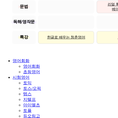
리얼 
문법
베이직
독해/영작문
특강
한글로 배우는 청춘영어
영어회화
영어회화
초등영어
시험영어
토익
토스/오픽
텝스
지텔프
아이엘츠
토플
듀오링고