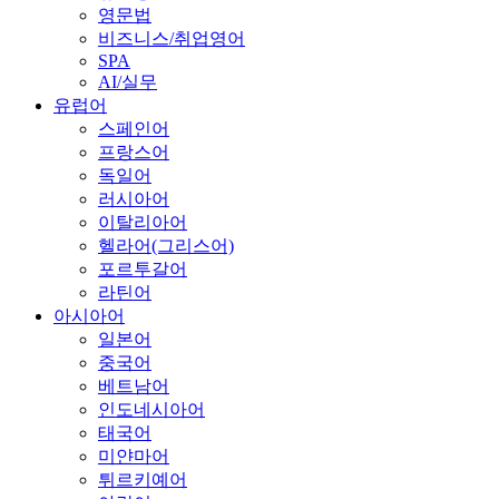
영문법
비즈니스/취업영어
SPA
AI/실무
유럽어
스페인어
프랑스어
독일어
러시아어
이탈리아어
헬라어(그리스어)
포르투갈어
라틴어
아시아어
일본어
중국어
베트남어
인도네시아어
태국어
미얀마어
튀르키예어