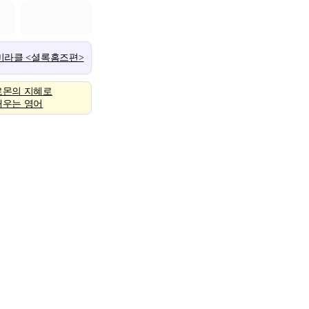
 미라클 <셜록홈즈편>
로몬의 지혜로
배우는 영어