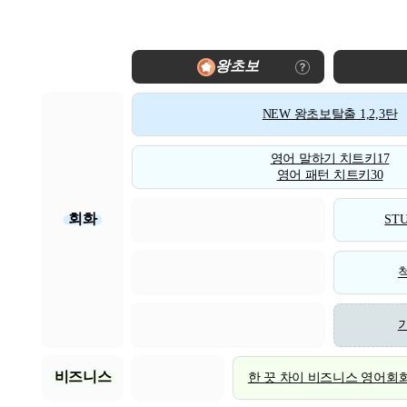
왕초보
NEW 왕초보탈출 1,2,3탄
영어 말하기 치트키17
영어 패턴 치트키30
회화
STU
비즈니스
한 끗 차이 비즈니스 영어회