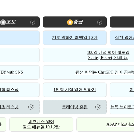
초보
중급
기초 말하기 레벨업 1,2탄
실전 영어식
100일 완성 영어 쉐도잉
Starter, Rocket, Skill-Up
DY with SNS
평생 써먹는 ChatGPT 영어 공부법
척척 리스닝
1인칭 시점 영어 말하기
이
기초 리스닝
트레이닝 훈련
뉴욕 브이로그
비즈니스 영어
화
ASAP 비즈니
필드 메뉴얼 10 1,2탄