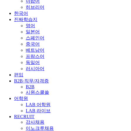
아랍어
히브리어
한국어
진짜학습지
영어
일본어
스페인어
중국어
베트남어
프랑스어
독일어
러시아어
편입
B2B·직무/자격증
B2B
시원스쿨쓸
어학원
LAB 어학원
LAB 라이브
RECRUIT
강사채용
이노크루채용