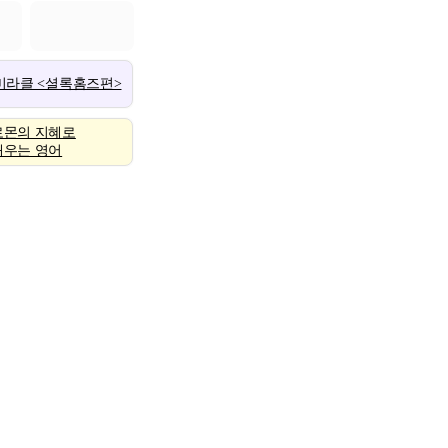
 미라클 <셜록홈즈편>
로몬의 지혜로
배우는 영어