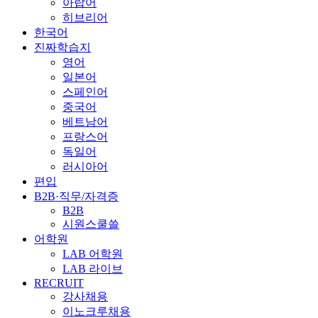
아랍어
히브리어
한국어
진짜학습지
영어
일본어
스페인어
중국어
베트남어
프랑스어
독일어
러시아어
편입
B2B·직무/자격증
B2B
시원스쿨쓸
어학원
LAB 어학원
LAB 라이브
RECRUIT
강사채용
이노크루채용