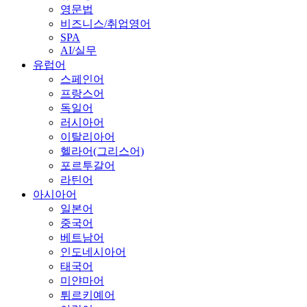
영문법
비즈니스/취업영어
SPA
AI/실무
유럽어
스페인어
프랑스어
독일어
러시아어
이탈리아어
헬라어(그리스어)
포르투갈어
라틴어
아시아어
일본어
중국어
베트남어
인도네시아어
태국어
미얀마어
튀르키예어