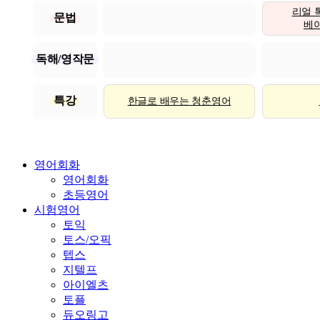
리얼 
문법
베이직
독해/영작문
특강
한글로 배우는 청춘영어
영어회화
영어회화
초등영어
시험영어
토익
토스/오픽
텝스
지텔프
아이엘츠
토플
듀오링고