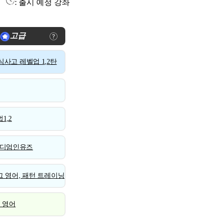
: 출시 예정 강좌
고급
사고 레벨업 1,2탄
1,2
디엄인유즈
 영어, 패턴 트레이닝
스 영어