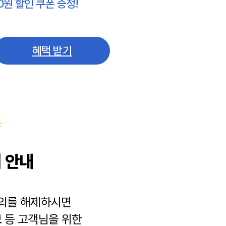
0원 할인 쿠폰 증정!
혜택 받기
 안내
동의를 해제하시면
보
등 고객님을 위한