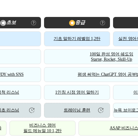
초보
중급
기초 말하기 레벨업 1,2탄
실전 영어식
100일 완성 영어 쉐도잉
Starter, Rocket, Skill-Up
DY with SNS
평생 써먹는 ChatGPT 영어 공부법
척척 리스닝
1인칭 시점 영어 말하기
이
기초 리스닝
트레이닝 훈련
뉴욕 브이로그
비즈니스 영어
화
ASAP 비즈니
필드 메뉴얼 10 1,2탄