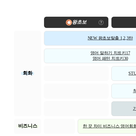
왕초보
NEW 왕초보탈출 1,2,3탄
영어 말하기 치트키17
영어 패턴 치트키30
회화
STU
비즈니스
한 끗 차이 비즈니스 영어회