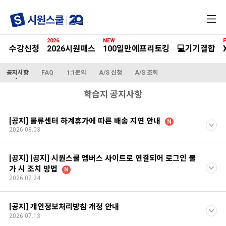
전
체
메
2026
NEW
F
뉴
수강신청
2026시원패스
100일만에프리토킹
💻기기결합
공지사항
FAQ
1:1문의
A/S 신청
A/S 조회
학습지 공지사항
[공지] 물류센터 하계휴가에 따른 배송 지연 안내
N
2026.08.03
[공지] [공지] 시원스쿨 멤버스 사이트로 연결되어 로그인 불
가 시 조치 방법
N
2026.07.24
[공지] 개인정보처리방침 개정 안내
2026.07.13