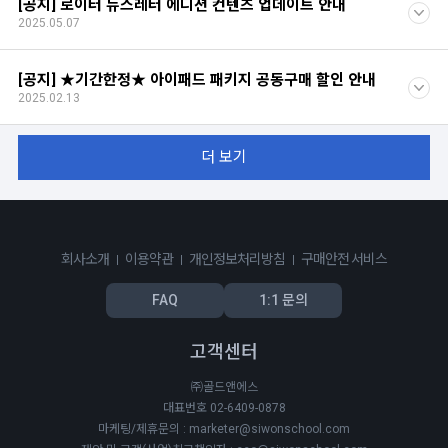
[공지] 로이터 뉴스레터 에디션 컨텐츠 업데이트 안내
2025.05.07
[공지] ★기간한정★ 아이패드 패키지 공동구매 할인 안내
2025.02.13
더 보기
회사소개
이용약관
개인정보처리방침
구매안전 서비스
FAQ
1:1 문의
고객센터
㈜골드앤에스
대표번호 02-6409-0878
마케팅/제휴문의 : marketer@siwonschool.com