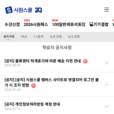
전
체
메
2026
NEW
F
뉴
수강신청
2026시원패스
100일만에프리토킹
💻기기결합
공지사항
FAQ
1:1문의
A/S 신청
A/S 조회
학습지 공지사항
[공지] 물류센터 하계휴가에 따른 배송 지연 안내
N
2026.08.03
[공지] [공지] 시원스쿨 멤버스 사이트로 연결되어 로그인 불
가 시 조치 방법
N
2026.07.24
[공지] 개인정보처리방침 개정 안내
2026.07.13