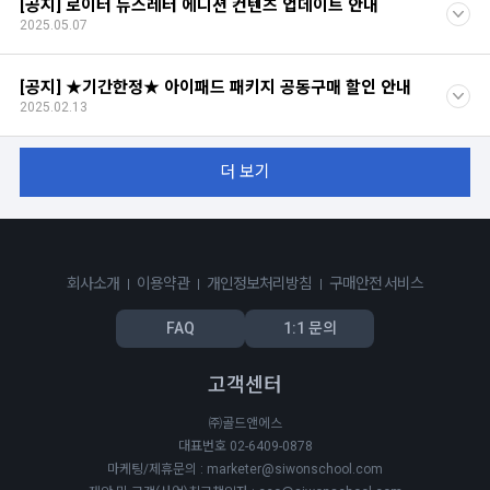
[공지] 로이터 뉴스레터 에디션 컨텐츠 업데이트 안내
2025.05.07
[공지] ★기간한정★ 아이패드 패키지 공동구매 할인 안내
2025.02.13
더 보기
회사소개
이용약관
개인정보처리방침
구매안전 서비스
FAQ
1:1 문의
고객센터
㈜골드앤에스
대표번호 02-6409-0878
마케팅/제휴문의 : marketer@siwonschool.com