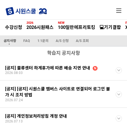
전
체
메
2026
NEW
F
뉴
수강신청
2026시원패스
100일만에프리토킹
💻기기결합
공지사항
FAQ
1:1문의
A/S 신청
A/S 조회
학습지 공지사항
[공지] 물류센터 하계휴가에 따른 배송 지연 안내
N
2026.08.03
[공지] [공지] 시원스쿨 멤버스 사이트로 연결되어 로그인 불
가 시 조치 방법
2026.07.24
[공지] 개인정보처리방침 개정 안내
2026.07.13