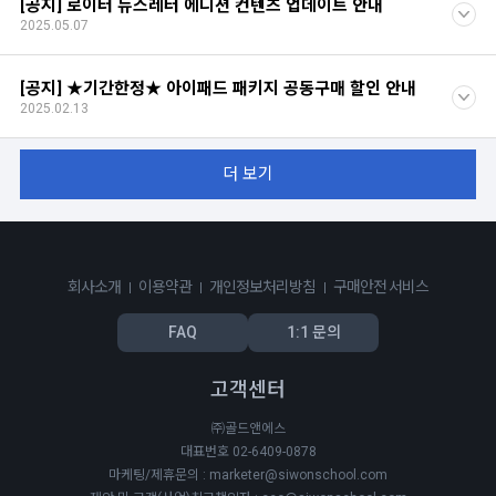
[공지] 로이터 뉴스레터 에디션 컨텐츠 업데이트 안내
2025.05.07
[공지] ★기간한정★ 아이패드 패키지 공동구매 할인 안내
2025.02.13
더 보기
회사소개
이용약관
개인정보처리방침
구매안전 서비스
FAQ
1:1 문의
고객센터
㈜골드앤에스
대표번호 02-6409-0878
마케팅/제휴문의 : marketer@siwonschool.com