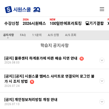
전
체
메
2026
NEW
F
뉴
수강신청
2026시원패스
100일만에프리토킹
💻기기결합
공지사항
FAQ
1:1문의
A/S 신청
A/S 조회
학습지 공지사항
[공지] 물류센터 하계휴가에 따른 배송 지연 안내
N
2026.08.03
[공지] [공지] 시원스쿨 멤버스 사이트로 연결되어 로그인 불
가 시 조치 방법
N
2026.07.24
[공지] 개인정보처리방침 개정 안내
2026.07.13