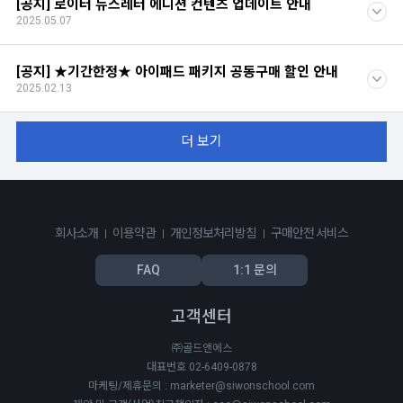
[공지] 로이터 뉴스레터 에디션 컨텐츠 업데이트 안내
2025.05.07
[공지] ★기간한정★ 아이패드 패키지 공동구매 할인 안내
2025.02.13
더 보기
회사소개
이용약관
개인정보처리방침
구매안전 서비스
FAQ
1:1 문의
고객센터
㈜골드앤에스
대표번호 02-6409-0878
마케팅/제휴문의 : marketer@siwonschool.com