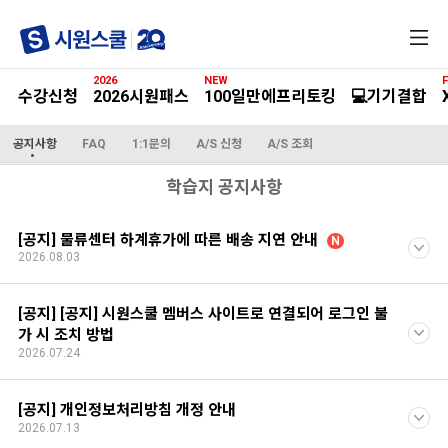
전
체
메
2026
NEW
F
뉴
수강신청
2026시원패스
100일만에프리토킹
💻기기결합
공지사항
FAQ
1:1문의
A/S 신청
A/S 조회
학습지 공지사항
[공지] 물류센터 하계휴가에 따른 배송 지연 안내
N
2026.08.03
[공지] [공지] 시원스쿨 멤버스 사이트로 연결되어 로그인 불
가 시 조치 방법
2026.07.24
[공지] 개인정보처리방침 개정 안내
2026.07.13