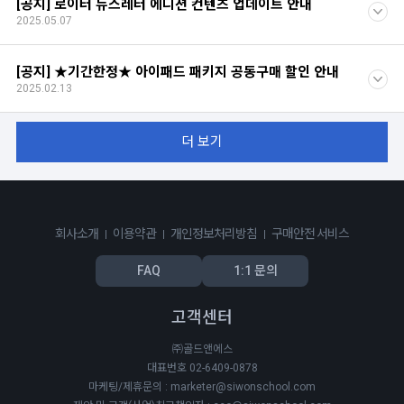
[공지] 로이터 뉴스레터 에디션 컨텐츠 업데이트 안내
2025.05.07
[공지] ★기간한정★ 아이패드 패키지 공동구매 할인 안내
2025.02.13
더 보기
회사소개
이용약관
개인정보처리방침
구매안전 서비스
FAQ
1:1 문의
고객센터
㈜골드앤에스
대표번호 02-6409-0878
마케팅/제휴문의 : marketer@siwonschool.com