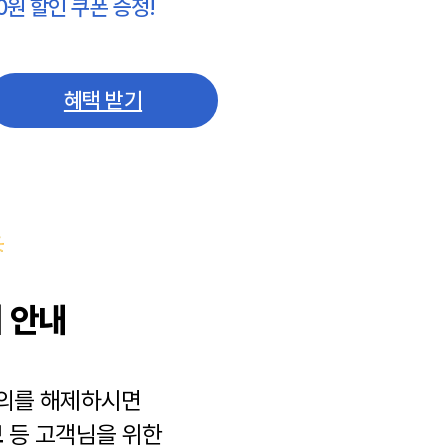
0원 할인 쿠폰 증정!
혜택 받기
 안내
동의를 해제하시면
보
등 고객님을 위한