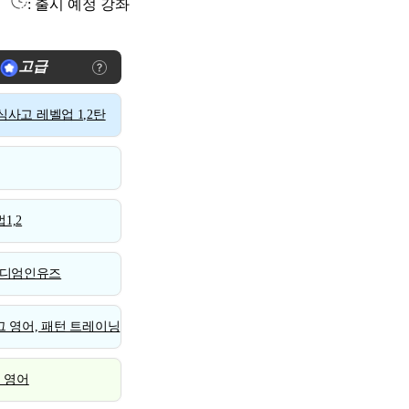
: 출시 예정 강좌
고급
사고 레벨업 1,2탄
1,2
디엄인유즈
 영어, 패턴 트레이닝
스 영어