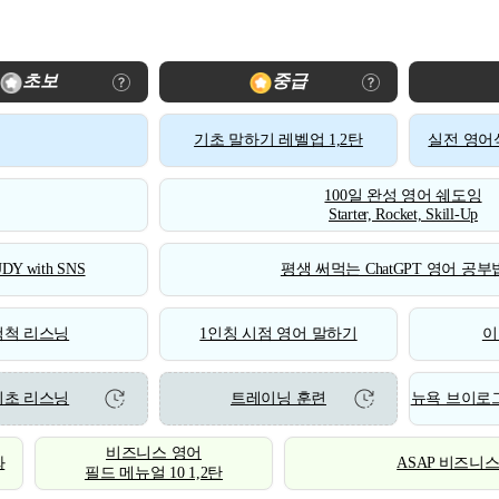
초보
중급
기초 말하기 레벨업 1,2탄
실전 영어식
100일 완성 영어 쉐도잉
Starter, Rocket, Skill-Up
DY with SNS
평생 써먹는 ChatGPT 영어 공부법
척척 리스닝
1인칭 시점 영어 말하기
이
기초 리스닝
트레이닝 훈련
뉴욕 브이로그
비즈니스 영어
화
ASAP 비즈니
필드 메뉴얼 10 1,2탄