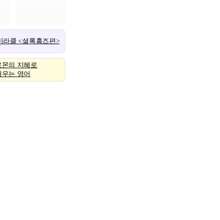
 미라클 <셜록홈즈편>
로몬의 지혜로
배우는 영어