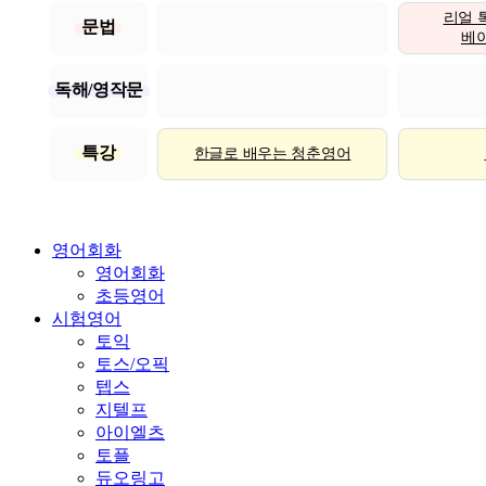
리얼 
문법
베이직
독해/영작문
특강
한글로 배우는 청춘영어
영어회화
영어회화
초등영어
시험영어
토익
토스/오픽
텝스
지텔프
아이엘츠
토플
듀오링고