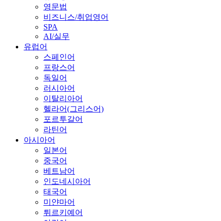
영문법
비즈니스/취업영어
SPA
AI/실무
유럽어
스페인어
프랑스어
독일어
러시아어
이탈리아어
헬라어(그리스어)
포르투갈어
라틴어
아시아어
일본어
중국어
베트남어
인도네시아어
태국어
미얀마어
튀르키예어