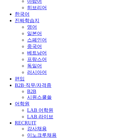
아랍어
히브리어
한국어
진짜학습지
영어
일본어
스페인어
중국어
베트남어
프랑스어
독일어
러시아어
편입
B2B·직무/자격증
B2B
시원스쿨쓸
어학원
LAB 어학원
LAB 라이브
RECRUIT
강사채용
이노크루채용