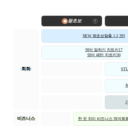
왕초보
NEW 왕초보탈출 1,2,3탄
영어 말하기 치트키17
영어 패턴 치트키30
회화
STU
비즈니스
한 끗 차이 비즈니스 영어회