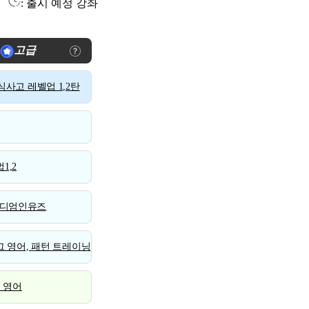
: 출시 예정 강좌
고급
사고 레벨업 1,2탄
1,2
디엄인유즈
 영어, 패턴 트레이닝
스 영어