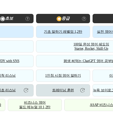
초보
중급
기초 말하기 레벨업 1,2탄
실전 영어식
100일 완성 영어 쉐도잉
Starter, Rocket, Skill-Up
DY with SNS
평생 써먹는 ChatGPT 영어 공부법
척척 리스닝
1인칭 시점 영어 말하기
이
기초 리스닝
트레이닝 훈련
뉴욕 브이로그
비즈니스 영어
화
ASAP 비즈니
필드 메뉴얼 10 1,2탄