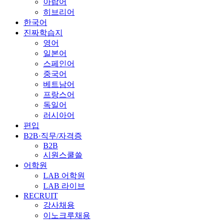
아랍어
히브리어
한국어
진짜학습지
영어
일본어
스페인어
중국어
베트남어
프랑스어
독일어
러시아어
편입
B2B·직무/자격증
B2B
시원스쿨쓸
어학원
LAB 어학원
LAB 라이브
RECRUIT
강사채용
이노크루채용