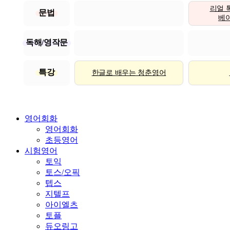
리얼 
문법
베이직
독해/영작문
특강
한글로 배우는 청춘영어
영어회화
영어회화
초등영어
시험영어
토익
토스/오픽
텝스
지텔프
아이엘츠
토플
듀오링고