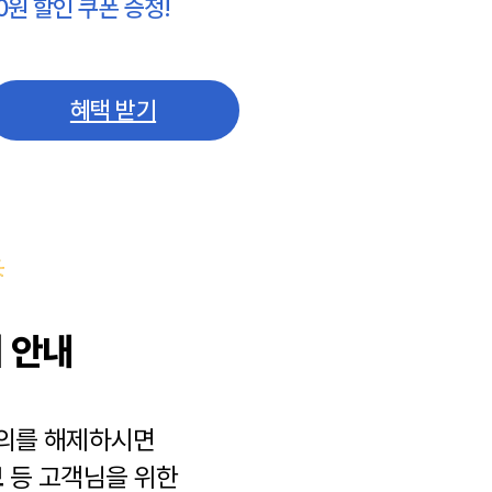
0원 할인 쿠폰 증정!
혜택 받기
 안내
동의를 해제하시면
보
등 고객님을 위한