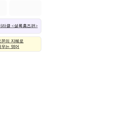
 미라클 <셜록홈즈편>
로몬의 지혜로
배우는 영어