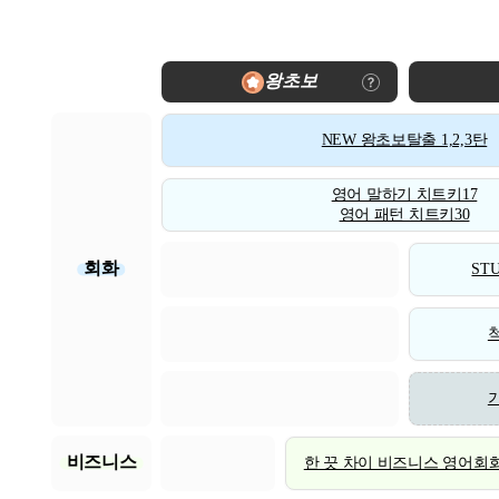
왕초보
NEW 왕초보탈출 1,2,3탄
영어 말하기 치트키17
영어 패턴 치트키30
회화
STU
비즈니스
한 끗 차이 비즈니스 영어회