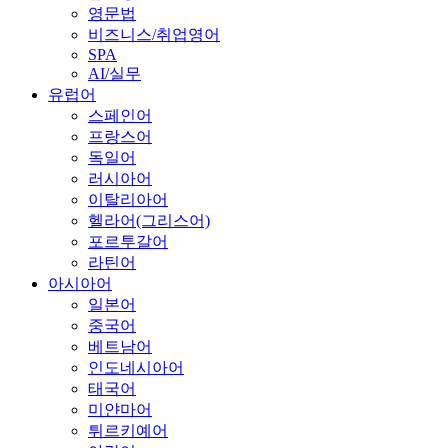
영문법
비즈니스/취업영어
SPA
AI/실무
유럽어
스페인어
프랑스어
독일어
러시아어
이탈리아어
헬라어(그리스어)
포르투갈어
라틴어
아시아어
일본어
중국어
베트남어
인도네시아어
태국어
미얀마어
튀르키예어