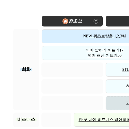
왕초보
NEW 왕초보탈출 1,2,3탄
영어 말하기 치트키17
영어 패턴 치트키30
회화
STU
비즈니스
한 끗 차이 비즈니스 영어회