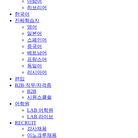
아랍어
히브리어
한국어
진짜학습지
영어
일본어
스페인어
중국어
베트남어
프랑스어
독일어
러시아어
편입
B2B·직무/자격증
B2B
시원스쿨쓸
어학원
LAB 어학원
LAB 라이브
RECRUIT
강사채용
이노크루채용