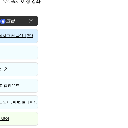
: 출시 예정 강좌
고급
사고 레벨업 1,2탄
1,2
디엄인유즈
 영어, 패턴 트레이닝
스 영어