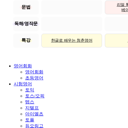
리얼 
문법
베이직
독해/영작문
특강
한글로 배우는 청춘영어
영어회화
영어회화
초등영어
시험영어
토익
토스/오픽
텝스
지텔프
아이엘츠
토플
듀오링고