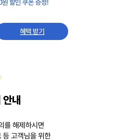
0원 할인 쿠폰 증정!
혜택 받기
 안내
동의를 해제하시면
보
등 고객님을 위한