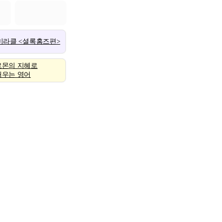
 미라클 <셜록홈즈편>
로몬의 지혜로
배우는 영어