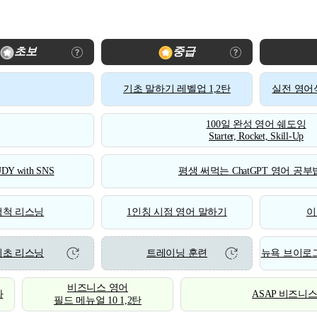
초보
중급
기초 말하기 레벨업 1,2탄
실전 영어식
100일 완성 영어 쉐도잉
Starter, Rocket, Skill-Up
DY with SNS
평생 써먹는 ChatGPT 영어 공부법
척척 리스닝
1인칭 시점 영어 말하기
이
기초 리스닝
트레이닝 훈련
뉴욕 브이로그
비즈니스 영어
화
ASAP 비즈니
필드 메뉴얼 10 1,2탄