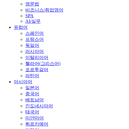
영문법
비즈니스/취업영어
SPA
AI/실무
유럽어
스페인어
프랑스어
독일어
러시아어
이탈리아어
헬라어(그리스어)
포르투갈어
라틴어
아시아어
일본어
중국어
베트남어
인도네시아어
태국어
미얀마어
튀르키예어