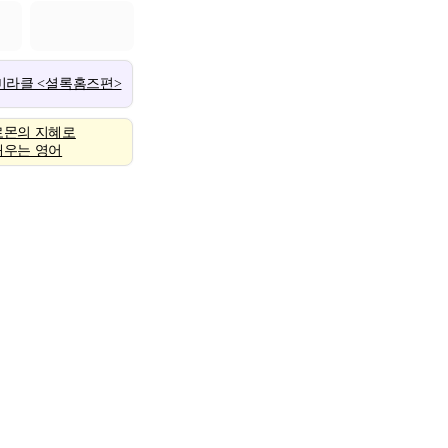
 미라클 <셜록홈즈편>
로몬의 지혜로
배우는 영어