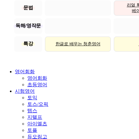
리얼 
문법
베이직
독해/영작문
특강
한글로 배우는 청춘영어
영어회화
영어회화
초등영어
시험영어
토익
토스/오픽
텝스
지텔프
아이엘츠
토플
듀오링고