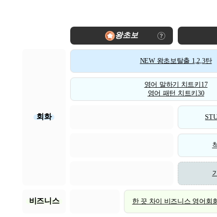
왕초보
NEW 왕초보탈출 1,2,3탄
영어 말하기 치트키17
영어 패턴 치트키30
회화
STU
비즈니스
한 끗 차이 비즈니스 영어회