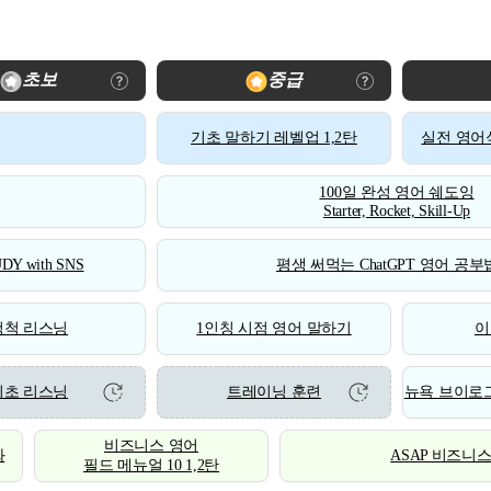
초보
중급
기초 말하기 레벨업 1,2탄
실전 영어식
100일 완성 영어 쉐도잉
Starter, Rocket, Skill-Up
DY with SNS
평생 써먹는 ChatGPT 영어 공부법
척척 리스닝
1인칭 시점 영어 말하기
이
기초 리스닝
트레이닝 훈련
뉴욕 브이로그
비즈니스 영어
화
ASAP 비즈니
필드 메뉴얼 10 1,2탄