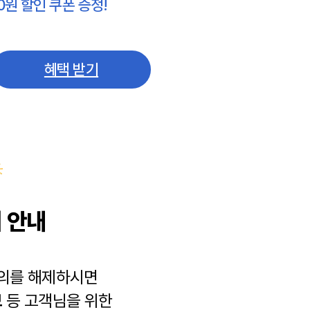
0원 할인 쿠폰 증정!
혜택 받기
 안내
동의를 해제하시면
보
등 고객님을 위한