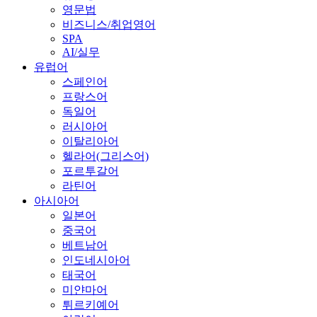
영문법
비즈니스/취업영어
SPA
AI/실무
유럽어
스페인어
프랑스어
독일어
러시아어
이탈리아어
헬라어(그리스어)
포르투갈어
라틴어
아시아어
일본어
중국어
베트남어
인도네시아어
태국어
미얀마어
튀르키예어