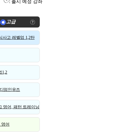
: 출시 예정 강좌
고급
사고 레벨업 1,2탄
1,2
디엄인유즈
 영어, 패턴 트레이닝
스 영어