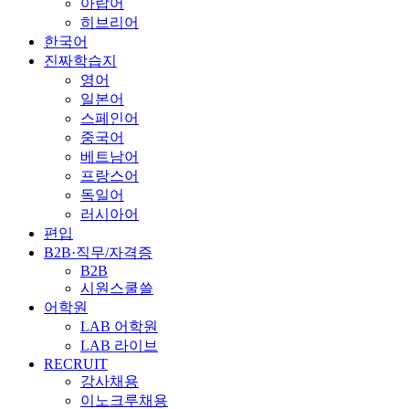
아랍어
히브리어
한국어
진짜학습지
영어
일본어
스페인어
중국어
베트남어
프랑스어
독일어
러시아어
편입
B2B·직무/자격증
B2B
시원스쿨쓸
어학원
LAB 어학원
LAB 라이브
RECRUIT
강사채용
이노크루채용