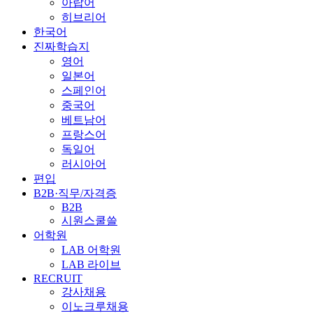
아랍어
히브리어
한국어
진짜학습지
영어
일본어
스페인어
중국어
베트남어
프랑스어
독일어
러시아어
편입
B2B·직무/자격증
B2B
시원스쿨쓸
어학원
LAB 어학원
LAB 라이브
RECRUIT
강사채용
이노크루채용