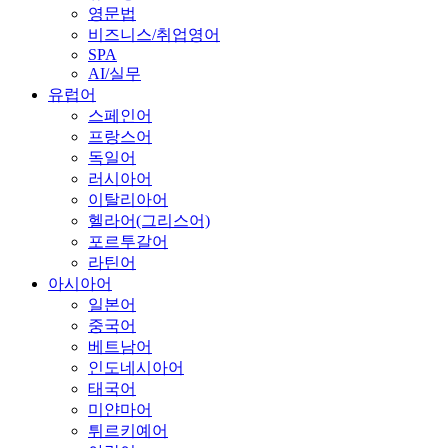
영문법
비즈니스/취업영어
SPA
AI/실무
유럽어
스페인어
프랑스어
독일어
러시아어
이탈리아어
헬라어(그리스어)
포르투갈어
라틴어
아시아어
일본어
중국어
베트남어
인도네시아어
태국어
미얀마어
튀르키예어