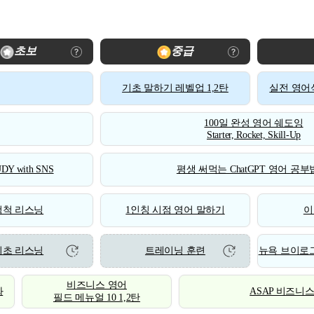
초보
중급
기초 말하기 레벨업 1,2탄
실전 영어식
100일 완성 영어 쉐도잉
Starter, Rocket, Skill-Up
DY with SNS
평생 써먹는 ChatGPT 영어 공부법
척척 리스닝
1인칭 시점 영어 말하기
이
기초 리스닝
트레이닝 훈련
뉴욕 브이로그
비즈니스 영어
화
ASAP 비즈니
필드 메뉴얼 10 1,2탄