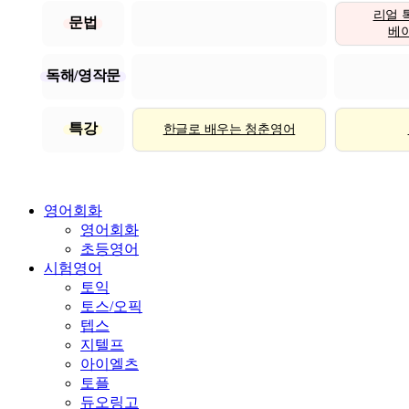
리얼 
문법
베이직
독해/영작문
특강
한글로 배우는 청춘영어
영어회화
영어회화
초등영어
시험영어
토익
토스/오픽
텝스
지텔프
아이엘츠
토플
듀오링고