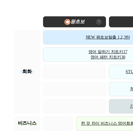
왕초보
NEW 왕초보탈출 1,2,3탄
영어 말하기 치트키17
영어 패턴 치트키30
회화
STU
비즈니스
한 끗 차이 비즈니스 영어회