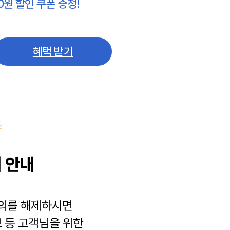
0원 할인 쿠폰 증정!
혜택 받기
 안내
동의를 해제하시면
보
등 고객님을 위한