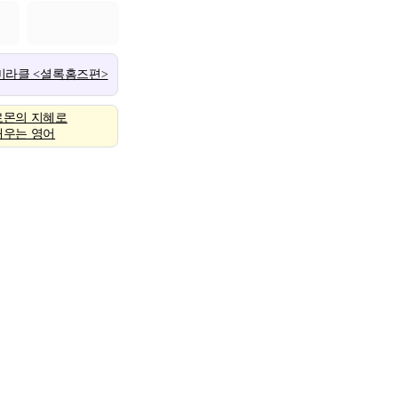
 미라클 <셜록홈즈편>
로몬의 지혜로
배우는 영어