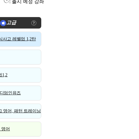
: 출시 예정 강좌
고급
사고 레벨업 1,2탄
1,2
디엄인유즈
 영어, 패턴 트레이닝
스 영어