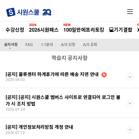
전
체
메
2026
NEW
F
뉴
수강신청
2026시원패스
100일만에프리토킹
💻기기결합
공지사항
FAQ
1:1문의
A/S 신청
A/S 조회
학습지 공지사항
[공지] 물류센터 하계휴가에 따른 배송 지연 안내
N
2026.08.03
[공지] [공지] 시원스쿨 멤버스 사이트로 연결되어 로그인 불
가 시 조치 방법
2026.07.24
[공지] 개인정보처리방침 개정 안내
2026.07.13