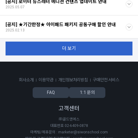
[공지] 로이터 뉴스레터 에디션 컨텐츠 업데이트 안내
2025.05.07
[공지] ★기간한정★ 아이패드 패키지 공동구매 할인 안내
2025.02.13
더 보기
회사소개
이용약관
개인정보처리방침
구매안전 서비스
FAQ
1:1 문의
고객센터
㈜골드앤에스
대표번호 02-6409-0878
마케팅/제휴문의 : marketer@siwonschool.com