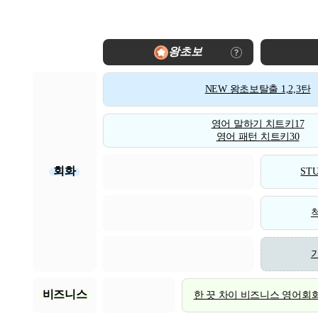
왕초보
NEW 왕초보탈출 1,2,3탄
영어 말하기 치트키17
영어 패턴 치트키30
회화
STU
비즈니스
한 끗 차이 비즈니스 영어회