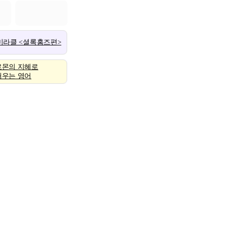
 미라클 <셜록홈즈편>
로몬의 지혜로
배우는 영어