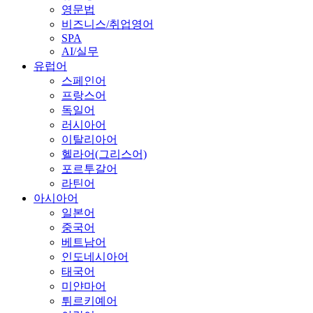
영문법
비즈니스/취업영어
SPA
AI/실무
유럽어
스페인어
프랑스어
독일어
러시아어
이탈리아어
헬라어(그리스어)
포르투갈어
라틴어
아시아어
일본어
중국어
베트남어
인도네시아어
태국어
미얀마어
튀르키예어