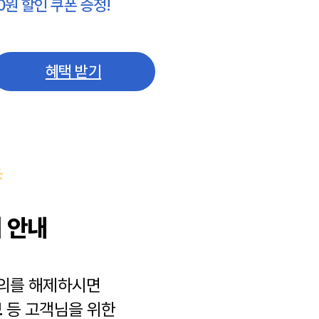
0원 할인 쿠폰 증정!
혜택 받기
 안내
동의를 해제하시면
보
등 고객님을 위한