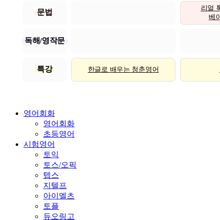
리얼 
문법
베이직
독해/영작문
특강
한글로 배우는 청춘영어
영어회화
영어회화
초등영어
시험영어
토익
토스/오픽
텝스
지텔프
아이엘츠
토플
듀오링고