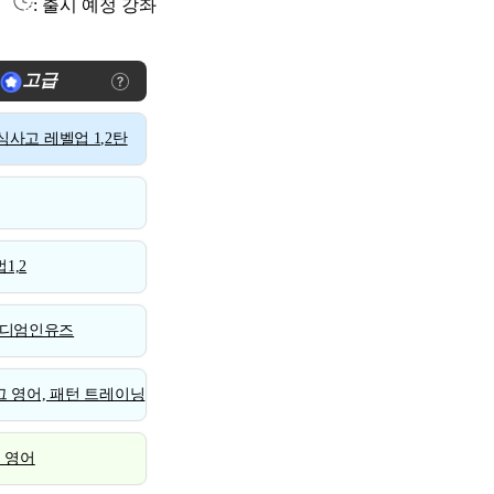
: 출시 예정 강좌
고급
사고 레벨업 1,2탄
1,2
디엄인유즈
 영어, 패턴 트레이닝
스 영어