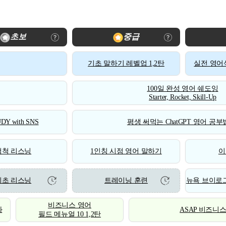
초보
중급
기초 말하기 레벨업 1,2탄
실전 영어식
100일 완성 영어 쉐도잉
Starter, Rocket, Skill-Up
DY with SNS
평생 써먹는 ChatGPT 영어 공부법
척척 리스닝
1인칭 시점 영어 말하기
이
기초 리스닝
트레이닝 훈련
뉴욕 브이로그
비즈니스 영어
화
ASAP 비즈니
필드 메뉴얼 10 1,2탄