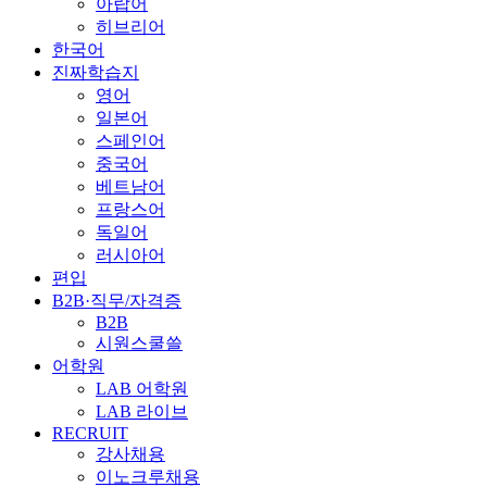
아랍어
히브리어
한국어
진짜학습지
영어
일본어
스페인어
중국어
베트남어
프랑스어
독일어
러시아어
편입
B2B·직무/자격증
B2B
시원스쿨쓸
어학원
LAB 어학원
LAB 라이브
RECRUIT
강사채용
이노크루채용