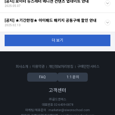
[공지] 로이터 뉴스레터 에디션 컨텐츠 업데이트 안내
2025.05.07
[공지] ★기간한정★ 아이패드 패키지 공동구매 할인 안내
2025.02.13
더 보기
회사소개
이용약관
개인정보처리방침
구매안전 서비스
FAQ
1:1 문의
고객센터
㈜골드앤에스
대표번호 02-6409-0878
마케팅/제휴문의 : marketer@siwonschool.com