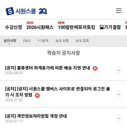
전
체
메
2026
NEW
F
뉴
수강신청
2026시원패스
100일만에프리토킹
💻기기결합
공지사항
FAQ
1:1문의
A/S 신청
A/S 조회
학습지 공지사항
[공지] 물류센터 하계휴가에 따른 배송 지연 안내
N
2026.08.03
[공지] [공지] 시원스쿨 멤버스 사이트로 연결되어 로그인 불
가 시 조치 방법
N
2026.07.24
[공지] 개인정보처리방침 개정 안내
2026.07.13