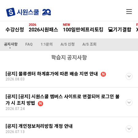
전
체
메
2026
NEW
F
뉴
수강신청
2026시원패스
100일만에프리토킹
💻기기결합
공지사항
FAQ
1:1문의
A/S 신청
A/S 조회
학습지 공지사항
[공지] 물류센터 하계휴가에 따른 배송 지연 안내
N
2026.08.03
[공지] [공지] 시원스쿨 멤버스 사이트로 연결되어 로그인 불
가 시 조치 방법
N
2026.07.24
[공지] 개인정보처리방침 개정 안내
2026.07.13