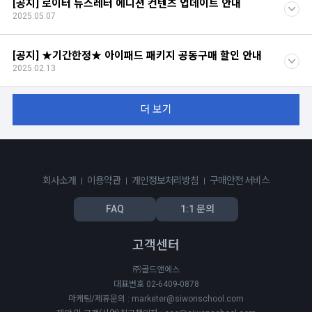
[공지] 로이터 뉴스레터 에디션 컨텐츠 업데이트 안내
2025.05.07
[공지] ★기간한정★ 아이패드 패키지 공동구매 할인 안내
2025.02.13
더 보기
회사소개
이용약관
개인정보처리방침
구매안전 서비스
FAQ
1:1 문의
고객센터
㈜골드앤에스
대표번호 02-6409-0878
마케팅/제휴문의 : marketer@siwonschool.com