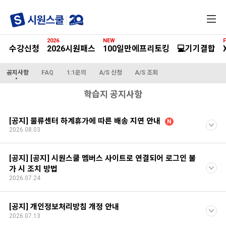
전
체
메
2026
NEW
F
뉴
수강신청
2026시원패스
100일만에프리토킹
💻기기결합
공지사항
FAQ
1:1문의
A/S 신청
A/S 조회
학습지 공지사항
[공지] 물류센터 하계휴가에 따른 배송 지연 안내
N
2026.08.03
[공지] [공지] 시원스쿨 멤버스 사이트로 연결되어 로그인 불
가 시 조치 방법
2026.07.24
[공지] 개인정보처리방침 개정 안내
2026.07.13