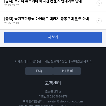
[공지] 로이터 뉴스레터 에디션 컨텐츠 업데이트 안내
2025.05.07
[공지] ★기간한정★ 아이패드 패키지 공동구매 할인 안내
2025.02.13
더 보기
회사소개
이용약관
개인정보처리방침
구매안전 서비스
FAQ
1:1 문의
고객센터
㈜골드앤에스
대표번호 02-6409-0878
마케팅/제휴문의 : marketer@siwonschool.com