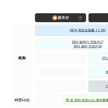
왕초보
NEW 왕초보탈출 1,2,3탄
영어 말하기 치트키17
영어 패턴 치트키30
회화
STU
비즈니스
한 끗 차이 비즈니스 영어회