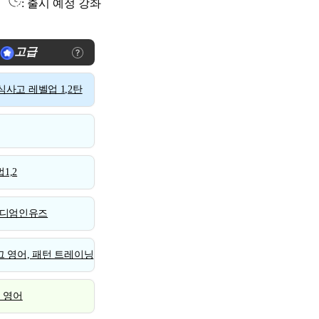
: 출시 예정 강좌
고급
사고 레벨업 1,2탄
1,2
디엄인유즈
 영어, 패턴 트레이닝
스 영어