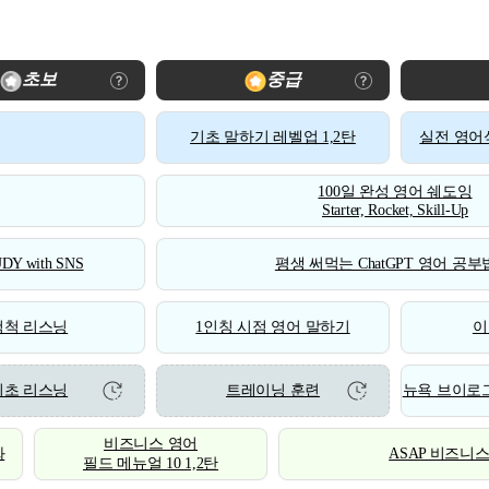
초보
중급
기초 말하기 레벨업 1,2탄
실전 영어식
100일 완성 영어 쉐도잉
Starter, Rocket, Skill-Up
DY with SNS
평생 써먹는 ChatGPT 영어 공부법
척척 리스닝
1인칭 시점 영어 말하기
이
기초 리스닝
트레이닝 훈련
뉴욕 브이로그
비즈니스 영어
화
ASAP 비즈니
필드 메뉴얼 10 1,2탄