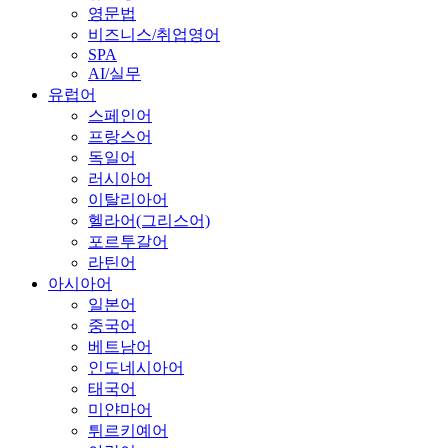
영문법
비즈니스/취업영어
SPA
AI/실무
유럽어
스페인어
프랑스어
독일어
러시아어
이탈리아어
헬라어(그리스어)
포르투갈어
라틴어
아시아어
일본어
중국어
베트남어
인도네시아어
태국어
미얀마어
튀르키예어