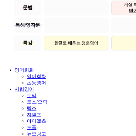
리얼 
문법
베이직
독해/영작문
특강
한글로 배우는 청춘영어
영어회화
영어회화
초등영어
시험영어
토익
토스/오픽
텝스
지텔프
아이엘츠
토플
듀오링고