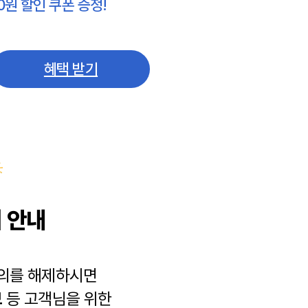
0원 할인 쿠폰 증정!
혜택 받기
 안내
동의를 해제하시면
보
등 고객님을 위한