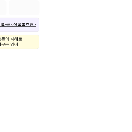
 미라클 <셜록홈즈편>
로몬의 지혜로
배우는 영어