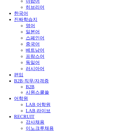
아랍어
히브리어
한국어
진짜학습지
영어
일본어
스페인어
중국어
베트남어
프랑스어
독일어
러시아어
편입
B2B·직무/자격증
B2B
시원스쿨쓸
어학원
LAB 어학원
LAB 라이브
RECRUIT
강사채용
이노크루채용