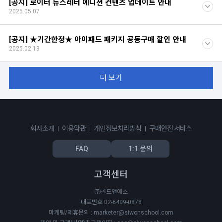
[공지] 로이터 뉴스레터 에디션 컨텐츠 업데이트 안내
2025.05.07
[공지] ★기간한정★ 아이패드 패키지 공동구매 할인 안내
2025.02.13
더 보기
회사소개
이용약관
개인정보처리방침
구매안전 서비스
FAQ
1:1 문의
고객센터
㈜골드앤에스
대표번호 02-6409-0878
마케팅/제휴문의 : marketer@siwonschool.com