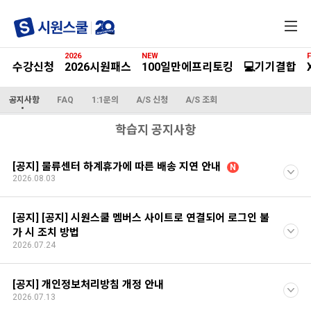
전
체
메
2026
NEW
F
뉴
수강신청
2026시원패스
100일만에프리토킹
💻기기결합
공지사항
FAQ
1:1문의
A/S 신청
A/S 조회
학습지 공지사항
[공지] 물류센터 하계휴가에 따른 배송 지연 안내
N
2026.08.03
[공지] [공지] 시원스쿨 멤버스 사이트로 연결되어 로그인 불
가 시 조치 방법
2026.07.24
[공지] 개인정보처리방침 개정 안내
2026.07.13