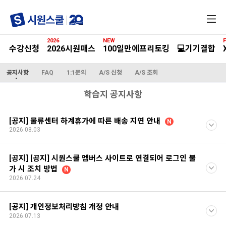
전
체
메
2026
NEW
F
뉴
수강신청
2026시원패스
100일만에프리토킹
💻기기결합
공지사항
FAQ
1:1문의
A/S 신청
A/S 조회
학습지 공지사항
[공지] 물류센터 하계휴가에 따른 배송 지연 안내
N
2026.08.03
[공지] [공지] 시원스쿨 멤버스 사이트로 연결되어 로그인 불
가 시 조치 방법
N
2026.07.24
[공지] 개인정보처리방침 개정 안내
2026.07.13