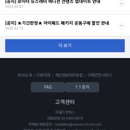
[공지] 로이터 뉴스레터 에디션 컨텐츠 업데이트 안내
2025.05.07
[공지] ★기간한정★ 아이패드 패키지 공동구매 할인 안내
2025.02.13
더 보기
회사소개
이용약관
개인정보처리방침
구매안전 서비스
FAQ
1:1 문의
고객센터
㈜골드앤에스
대표번호 02-6409-0878
마케팅/제휴문의 : marketer@siwonschool.com