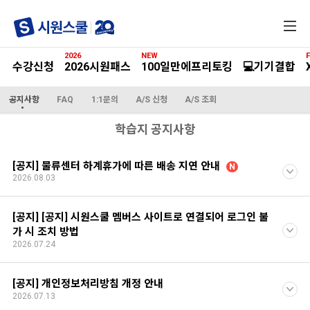
전
체
메
2026
NEW
F
뉴
수강신청
2026시원패스
100일만에프리토킹
💻기기결합
공지사항
FAQ
1:1문의
A/S 신청
A/S 조회
학습지 공지사항
[공지] 물류센터 하계휴가에 따른 배송 지연 안내
N
2026.08.03
[공지] [공지] 시원스쿨 멤버스 사이트로 연결되어 로그인 불
가 시 조치 방법
2026.07.24
[공지] 개인정보처리방침 개정 안내
2026.07.13