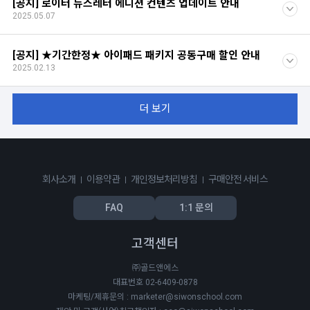
[공지] 로이터 뉴스레터 에디션 컨텐츠 업데이트 안내
2025.05.07
[공지] ★기간한정★ 아이패드 패키지 공동구매 할인 안내
2025.02.13
더 보기
회사소개
이용약관
개인정보처리방침
구매안전 서비스
FAQ
1:1 문의
고객센터
㈜골드앤에스
대표번호 02-6409-0878
마케팅/제휴문의 : marketer@siwonschool.com