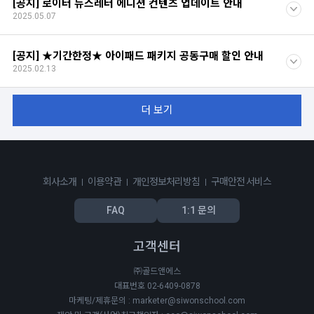
[공지] 로이터 뉴스레터 에디션 컨텐츠 업데이트 안내
2025.05.07
[공지] ★기간한정★ 아이패드 패키지 공동구매 할인 안내
2025.02.13
더 보기
회사소개
이용약관
개인정보처리방침
구매안전 서비스
FAQ
1:1 문의
고객센터
㈜골드앤에스
대표번호 02-6409-0878
마케팅/제휴문의 : marketer@siwonschool.com