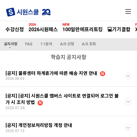
전
체
메
2026
NEW
F
뉴
수강신청
2026시원패스
100일만에프리토킹
💻기기결합
공지사항
FAQ
1:1문의
A/S 신청
A/S 조회
학습지 공지사항
[공지] 물류센터 하계휴가에 따른 배송 지연 안내
N
2026.08.03
[공지] [공지] 시원스쿨 멤버스 사이트로 연결되어 로그인 불
가 시 조치 방법
N
2026.07.24
[공지] 개인정보처리방침 개정 안내
2026.07.13