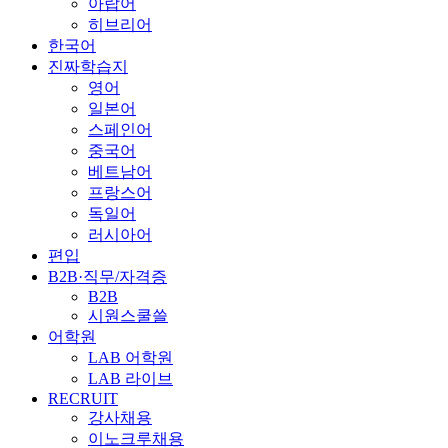
아랍어
히브리어
한국어
진짜학습지
영어
일본어
스페인어
중국어
베트남어
프랑스어
독일어
러시아어
편입
B2B·직무/자격증
B2B
시원스쿨쓸
어학원
LAB 어학원
LAB 라이브
RECRUIT
강사채용
이노크루채용