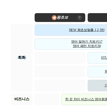
왕초보
NEW 왕초보탈출 1,2,3탄
영어 말하기 치트키17
영어 패턴 치트키30
회화
STU
비즈니스
한 끗 차이 비즈니스 영어회