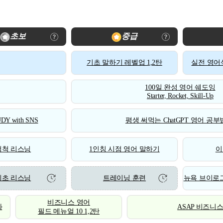
초보
중급
기초 말하기 레벨업 1,2탄
실전 영어식
100일 완성 영어 쉐도잉
Starter, Rocket, Skill-Up
DY with SNS
평생 써먹는 ChatGPT 영어 공부법
척척 리스닝
1인칭 시점 영어 말하기
이
기초 리스닝
트레이닝 훈련
뉴욕 브이로그
비즈니스 영어
화
ASAP 비즈니
필드 메뉴얼 10 1,2탄