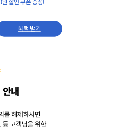
0원 할인 쿠폰 증정!
혜택 받기
 안내
동의를 해제하시면
보
등 고객님을 위한