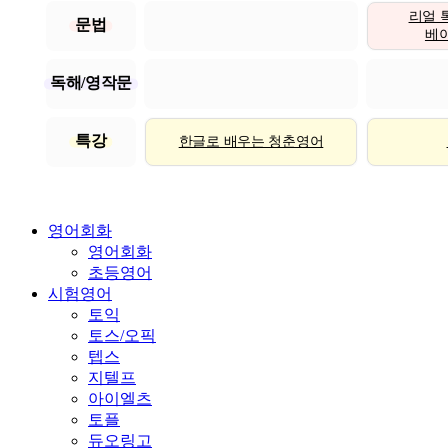
리얼 
문법
베이직
독해/영작문
특강
한글로 배우는 청춘영어
영어회화
영어회화
초등영어
시험영어
토익
토스/오픽
텝스
지텔프
아이엘츠
토플
듀오링고