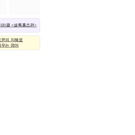
 미라클 <셜록홈즈편>
로몬의 지혜로
배우는 영어