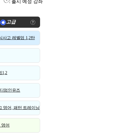
: 출시 예정 강좌
고급
사고 레벨업 1,2탄
1,2
디엄인유즈
 영어, 패턴 트레이닝
스 영어