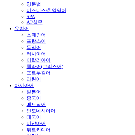
영문법
비즈니스/취업영어
SPA
AI/실무
유럽어
스페인어
프랑스어
독일어
러시아어
이탈리아어
헬라어(그리스어)
포르투갈어
라틴어
아시아어
일본어
중국어
베트남어
인도네시아어
태국어
미얀마어
튀르키예어