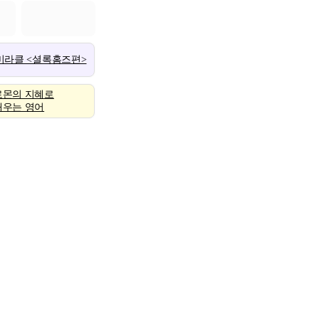
 미라클 <셜록홈즈편>
로몬의 지혜로
배우는 영어