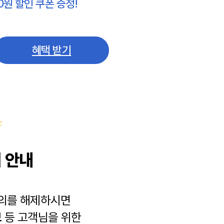
0원 할인 쿠폰 증정!
혜택 받기
 안내
동의를 해제하시면
보
등 고객님을 위한