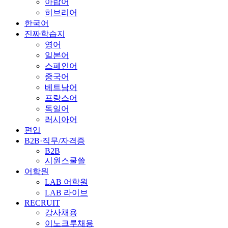
아랍어
히브리어
한국어
진짜학습지
영어
일본어
스페인어
중국어
베트남어
프랑스어
독일어
러시아어
편입
B2B·직무/자격증
B2B
시원스쿨쓸
어학원
LAB 어학원
LAB 라이브
RECRUIT
강사채용
이노크루채용