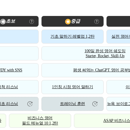
초보
중급
기초 말하기 레벨업 1,2탄
실전 영어식
100일 완성 영어 쉐도잉
Starter, Rocket, Skill-Up
DY with SNS
평생 써먹는 ChatGPT 영어 공부법
척척 리스닝
1인칭 시점 영어 말하기
이
기초 리스닝
트레이닝 훈련
뉴욕 브이로그
비즈니스 영어
화
ASAP 비즈니
필드 메뉴얼 10 1,2탄