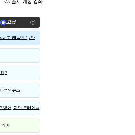
: 출시 예정 강좌
고급
사고 레벨업 1,2탄
1,2
디엄인유즈
 영어, 패턴 트레이닝
스 영어