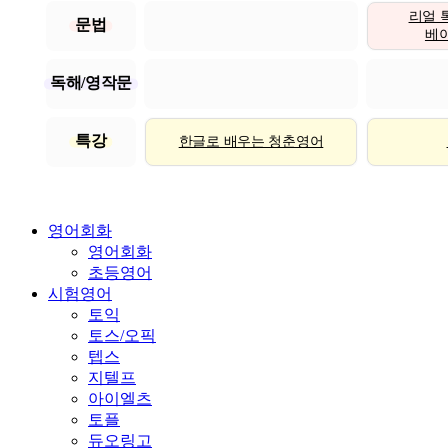
리얼 
문법
베이직
독해/영작문
특강
한글로 배우는 청춘영어
영어회화
영어회화
초등영어
시험영어
토익
토스/오픽
텝스
지텔프
아이엘츠
토플
듀오링고