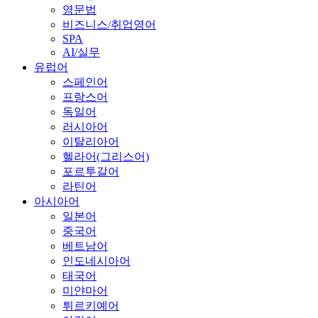
영문법
비즈니스/취업영어
SPA
AI/실무
유럽어
스페인어
프랑스어
독일어
러시아어
이탈리아어
헬라어(그리스어)
포르투갈어
라틴어
아시아어
일본어
중국어
베트남어
인도네시아어
태국어
미얀마어
튀르키예어