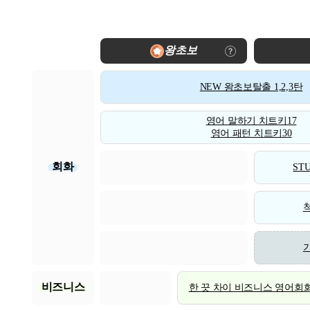
왕초보
NEW 왕초보탈출 1,2,3탄
영어 말하기 치트키17
영어 패턴 치트키30
회화
STU
비즈니스
한 끗 차이 비즈니스 영어회