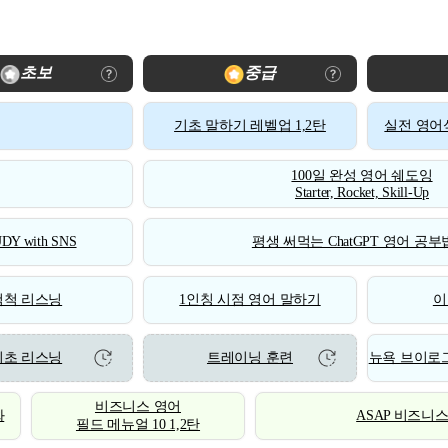
초보
중급
기초 말하기 레벨업 1,2탄
실전 영어식
100일 완성 영어 쉐도잉
Starter, Rocket, Skill-Up
DY with SNS
평생 써먹는 ChatGPT 영어 공부법
척척 리스닝
1인칭 시점 영어 말하기
이
기초 리스닝
트레이닝 훈련
뉴욕 브이로그
비즈니스 영어
화
ASAP 비즈니
필드 메뉴얼 10 1,2탄