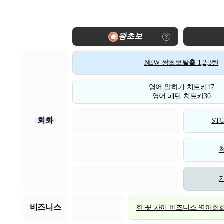
왕초보
NEW 왕초보탈출 1,2,3탄
영어 말하기 치트키17
영어 패턴 치트키30
회화
STU
비즈니스
한 끗 차이 비즈니스 영어회