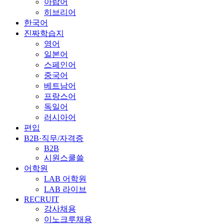
아랍어
히브리어
한국어
진짜학습지
영어
일본어
스페인어
중국어
베트남어
프랑스어
독일어
러시아어
편입
B2B·직무/자격증
B2B
시원스쿨쓸
어학원
LAB 어학원
LAB 라이브
RECRUIT
강사채용
이노크루채용