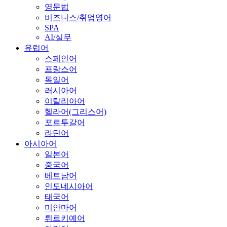
영문법
비즈니스/취업영어
SPA
AI/실무
유럽어
스페인어
프랑스어
독일어
러시아어
이탈리아어
헬라어(그리스어)
포르투갈어
라틴어
아시아어
일본어
중국어
베트남어
인도네시아어
태국어
미얀마어
튀르키예어