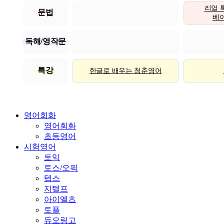
리얼 
문법
베이직
독해/영작문
특강
한글로 배우는 청춘영어
영어회화
영어회화
초등영어
시험영어
토익
토스/오픽
텝스
지텔프
아이엘츠
토플
듀오링고