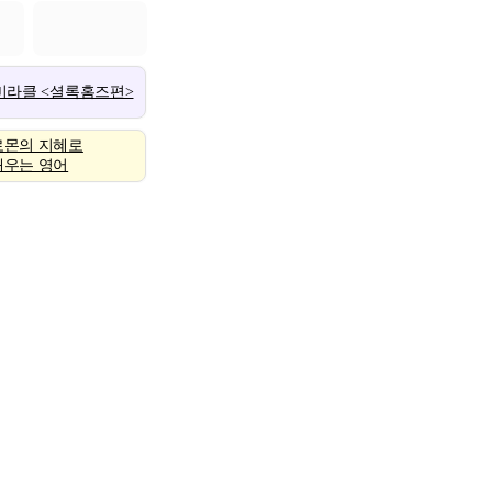
 미라클 <셜록홈즈편>
로몬의 지혜로
배우는 영어