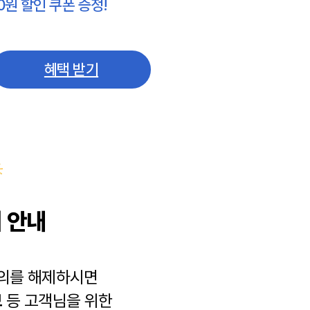
0원 할인 쿠폰 증정!
혜택 받기
 안내
동의를 해제하시면
보
등 고객님을 위한