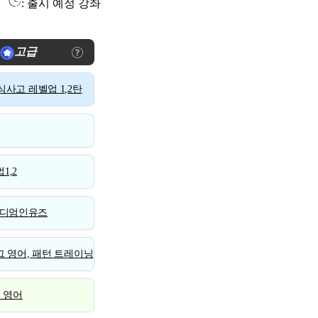
: 출시 예정 강좌
고급
사고 레벨업 1,2탄
1,2
디엄인유즈
 영어, 패턴 트레이닝
스 영어