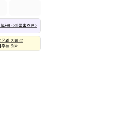
 미라클 <셜록홈즈편>
로몬의 지혜로
배우는 영어