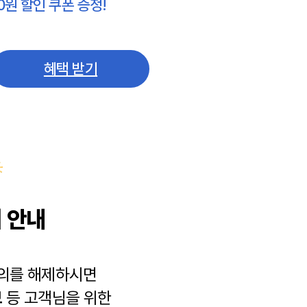
0원 할인 쿠폰 증정!
혜택 받기
 안내
동의를 해제하시면
보
등 고객님을 위한