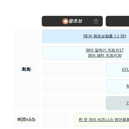
왕초보
NEW 왕초보탈출 1,2,3탄
영어 말하기 치트키17
영어 패턴 치트키30
회화
STU
비즈니스
한 끗 차이 비즈니스 영어회