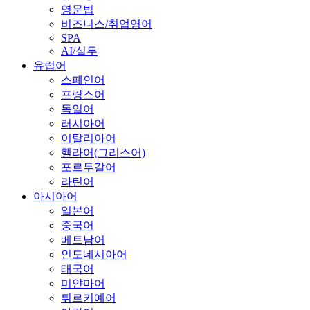
영문법
비즈니스/취업영어
SPA
AI/실무
유럽어
스페인어
프랑스어
독일어
러시아어
이탈리아어
헬라어(그리스어)
포르투갈어
라틴어
아시아어
일본어
중국어
베트남어
인도네시아어
태국어
미얀마어
튀르키예어