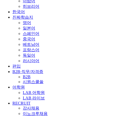
아랍어
히브리어
한국어
진짜학습지
영어
일본어
스페인어
중국어
베트남어
프랑스어
독일어
러시아어
편입
B2B·직무/자격증
B2B
시원스쿨쓸
어학원
LAB 어학원
LAB 라이브
RECRUIT
강사채용
이노크루채용