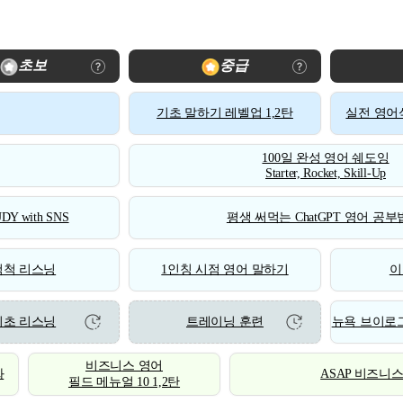
초보
중급
기초 말하기 레벨업 1,2탄
실전 영어식
100일 완성 영어 쉐도잉
Starter, Rocket, Skill-Up
DY with SNS
평생 써먹는 ChatGPT 영어 공부법
척척 리스닝
1인칭 시점 영어 말하기
이
기초 리스닝
트레이닝 훈련
뉴욕 브이로그
비즈니스 영어
화
ASAP 비즈니
필드 메뉴얼 10 1,2탄