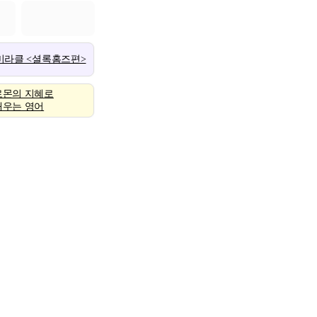
 미라클 <셜록홈즈편>
로몬의 지혜로
배우는 영어