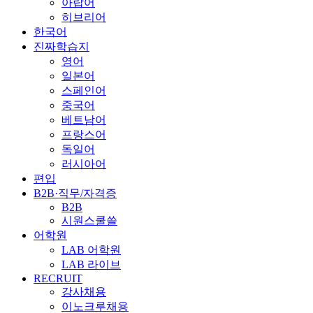
아랍어
히브리어
한국어
진짜학습지
영어
일본어
스페인어
중국어
베트남어
프랑스어
독일어
러시아어
편입
B2B·직무/자격증
B2B
시원스쿨쓸
어학원
LAB 어학원
LAB 라이브
RECRUIT
강사채용
이노크루채용