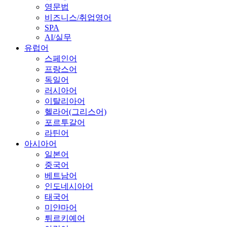
영문법
비즈니스/취업영어
SPA
AI/실무
유럽어
스페인어
프랑스어
독일어
러시아어
이탈리아어
헬라어(그리스어)
포르투갈어
라틴어
아시아어
일본어
중국어
베트남어
인도네시아어
태국어
미얀마어
튀르키예어