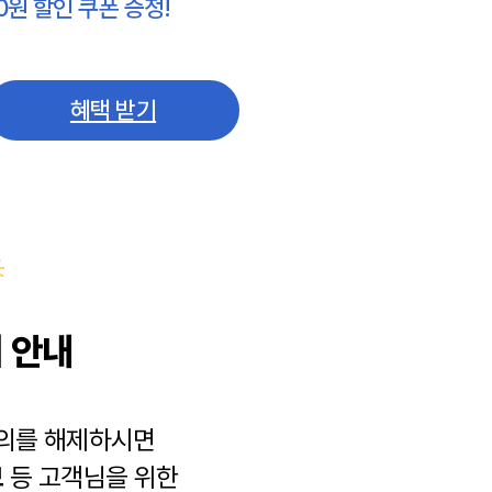
0원 할인 쿠폰 증정!
혜택 받기
 안내
동의를 해제하시면
보
등 고객님을 위한