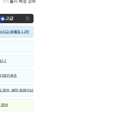
: 출시 예정 강좌
고급
사고 레벨업 1,2탄
1,2
디엄인유즈
 영어, 패턴 트레이닝
스 영어