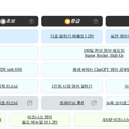
초보
중급
기초 말하기 레벨업 1,2탄
실전 영어식
100일 완성 영어 쉐도잉
Starter, Rocket, Skill-Up
DY with SNS
평생 써먹는 ChatGPT 영어 공부법
척척 리스닝
1인칭 시점 영어 말하기
이
기초 리스닝
트레이닝 훈련
뉴욕 브이로그
비즈니스 영어
화
ASAP 비즈니
필드 메뉴얼 10 1,2탄