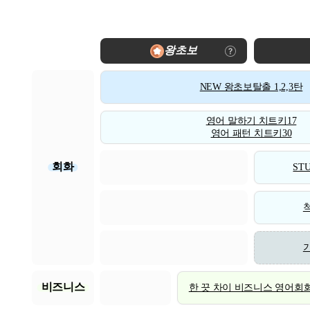
왕초보
NEW 왕초보탈출 1,2,3탄
영어 말하기 치트키17
영어 패턴 치트키30
회화
STU
비즈니스
한 끗 차이 비즈니스 영어회