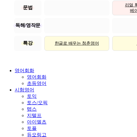
리얼 
문법
베이직
독해/영작문
특강
한글로 배우는 청춘영어
영어회화
영어회화
초등영어
시험영어
토익
토스/오픽
텝스
지텔프
아이엘츠
토플
듀오링고