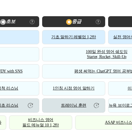
초보
중급
기초 말하기 레벨업 1,2탄
실전 영어식
100일 완성 영어 쉐도잉
Starter, Rocket, Skill-Up
DY with SNS
평생 써먹는 ChatGPT 영어 공부법
척척 리스닝
1인칭 시점 영어 말하기
이
기초 리스닝
트레이닝 훈련
뉴욕 브이로그
비즈니스 영어
화
ASAP 비즈니
필드 메뉴얼 10 1,2탄