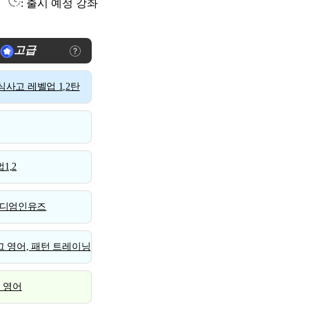
: 출시 예정 강좌
고급
사고 레벨업 1,2탄
1,2
디엄인유즈
 영어, 패턴 트레이닝
스 영어