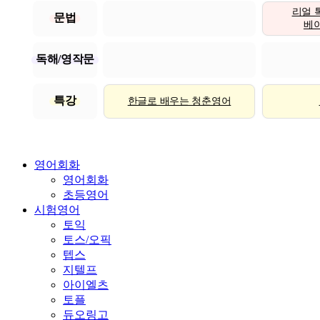
리얼 
문법
베이직
독해/영작문
특강
한글로 배우는 청춘영어
영어회화
영어회화
초등영어
시험영어
토익
토스/오픽
텝스
지텔프
아이엘츠
토플
듀오링고