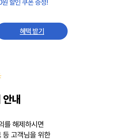
0원 할인 쿠폰 증정!
혜택 받기
 안내
동의를 해제하시면
보
등 고객님을 위한