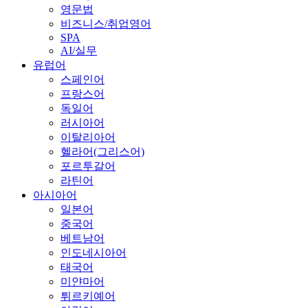
영문법
비즈니스/취업영어
SPA
AI/실무
유럽어
스페인어
프랑스어
독일어
러시아어
이탈리아어
헬라어(그리스어)
포르투갈어
라틴어
아시아어
일본어
중국어
베트남어
인도네시아어
태국어
미얀마어
튀르키예어