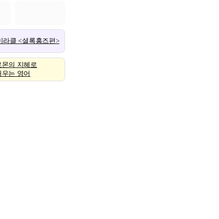
 미라클 <셜록홈즈편>
로몬의 지혜로
배우는 영어