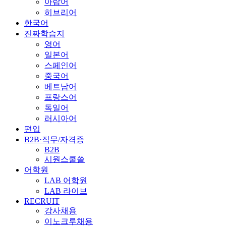
아랍어
히브리어
한국어
진짜학습지
영어
일본어
스페인어
중국어
베트남어
프랑스어
독일어
러시아어
편입
B2B·직무/자격증
B2B
시원스쿨쓸
어학원
LAB 어학원
LAB 라이브
RECRUIT
강사채용
이노크루채용