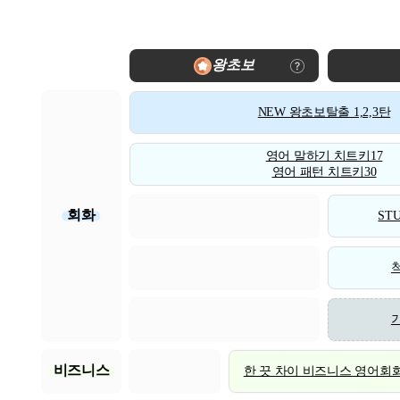
왕초보
NEW 왕초보탈출 1,2,3탄
영어 말하기 치트키17
영어 패턴 치트키30
회화
STU
비즈니스
한 끗 차이 비즈니스 영어회