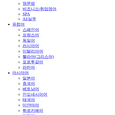
영문법
비즈니스/취업영어
SPA
AI/실무
유럽어
스페인어
프랑스어
독일어
러시아어
이탈리아어
헬라어(그리스어)
포르투갈어
라틴어
아시아어
일본어
중국어
베트남어
인도네시아어
태국어
미얀마어
튀르키예어