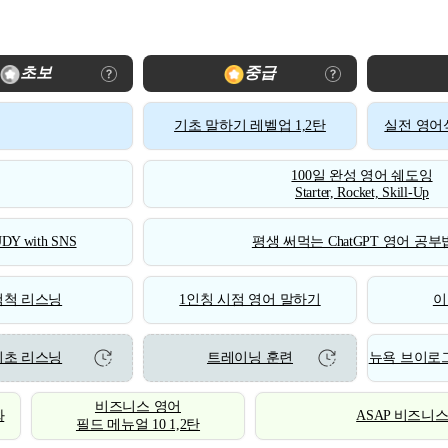
초보
중급
기초 말하기 레벨업 1,2탄
실전 영어식
100일 완성 영어 쉐도잉
Starter, Rocket, Skill-Up
DY with SNS
평생 써먹는 ChatGPT 영어 공부법
척척 리스닝
1인칭 시점 영어 말하기
이
기초 리스닝
트레이닝 훈련
뉴욕 브이로그
비즈니스 영어
화
ASAP 비즈니
필드 메뉴얼 10 1,2탄