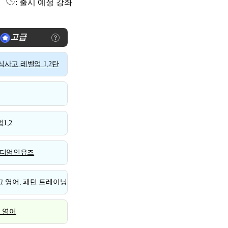
: 출시 예정 강좌
고급
사고 레벨업 1,2탄
1,2
디엄인유즈
 영어, 패턴 트레이닝
스 영어