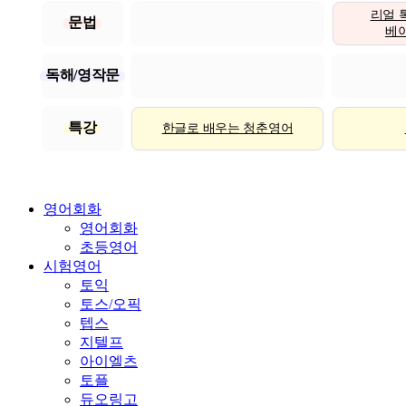
리얼 
문법
베이직
독해/영작문
특강
한글로 배우는 청춘영어
영어회화
영어회화
초등영어
시험영어
토익
토스/오픽
텝스
지텔프
아이엘츠
토플
듀오링고