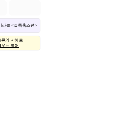
 미라클 <셜록홈즈편>
로몬의 지혜로
배우는 영어