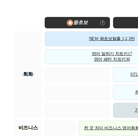
왕초보
NEW 왕초보탈출 1,2,3탄
영어 말하기 치트키17
영어 패턴 치트키30
회화
STU
비즈니스
한 끗 차이 비즈니스 영어회