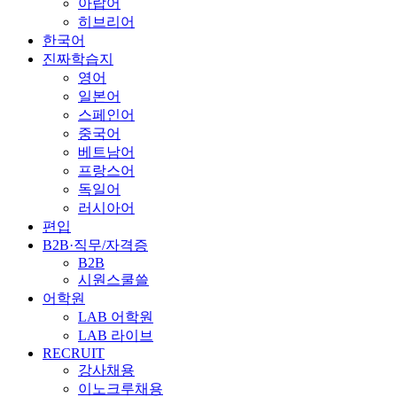
아랍어
히브리어
한국어
진짜학습지
영어
일본어
스페인어
중국어
베트남어
프랑스어
독일어
러시아어
편입
B2B·직무/자격증
B2B
시원스쿨쓸
어학원
LAB 어학원
LAB 라이브
RECRUIT
강사채용
이노크루채용