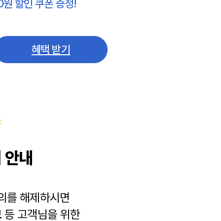
0원 할인 쿠폰 증정!
혜택 받기
 안내
동의를 해제하시면
보
등 고객님을 위한