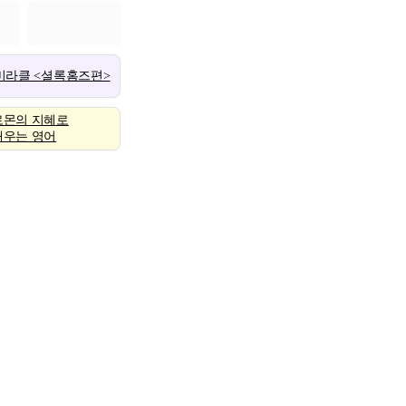
 미라클 <셜록홈즈편>
로몬의 지혜로
배우는 영어