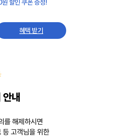
0원 할인 쿠폰 증정!
혜택 받기
 안내
동의를 해제하시면
보
등 고객님을 위한