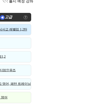
: 출시 예정 강좌
고급
사고 레벨업 1,2탄
1,2
디엄인유즈
 영어, 패턴 트레이닝
스 영어