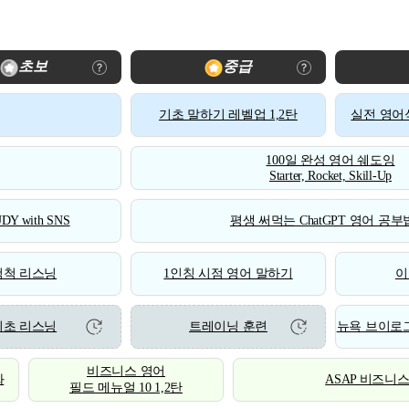
초보
중급
기초 말하기 레벨업 1,2탄
실전 영어식
100일 완성 영어 쉐도잉
Starter, Rocket, Skill-Up
DY with SNS
평생 써먹는 ChatGPT 영어 공부법
척척 리스닝
1인칭 시점 영어 말하기
이
기초 리스닝
트레이닝 훈련
뉴욕 브이로그
비즈니스 영어
화
ASAP 비즈니
필드 메뉴얼 10 1,2탄