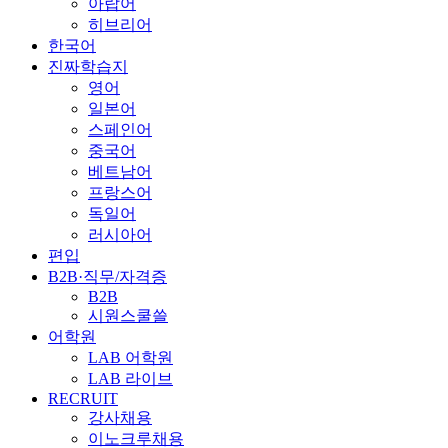
아랍어
히브리어
한국어
진짜학습지
영어
일본어
스페인어
중국어
베트남어
프랑스어
독일어
러시아어
편입
B2B·직무/자격증
B2B
시원스쿨쓸
어학원
LAB 어학원
LAB 라이브
RECRUIT
강사채용
이노크루채용