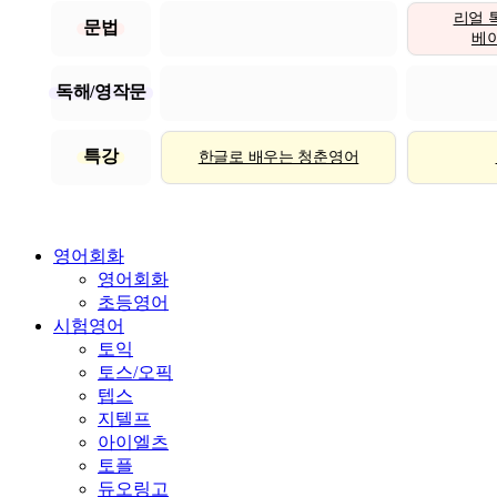
리얼 
문법
베이직
독해/영작문
특강
한글로 배우는 청춘영어
영어회화
영어회화
초등영어
시험영어
토익
토스/오픽
텝스
지텔프
아이엘츠
토플
듀오링고