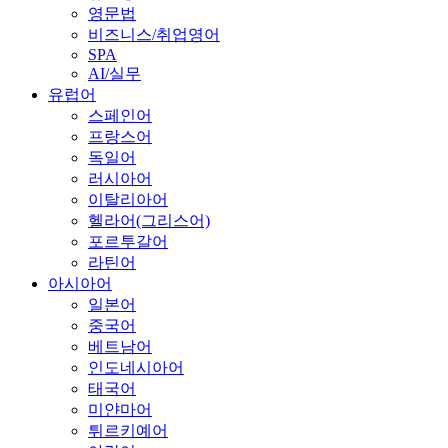
영문법
비즈니스/취업영어
SPA
AI/실무
유럽어
스페인어
프랑스어
독일어
러시아어
이탈리아어
헬라어(그리스어)
포르투갈어
라틴어
아시아어
일본어
중국어
베트남어
인도네시아어
태국어
미얀마어
튀르키예어