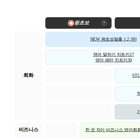
왕초보
NEW 왕초보탈출 1,2,3탄
영어 말하기 치트키17
영어 패턴 치트키30
회화
STU
비즈니스
한 끗 차이 비즈니스 영어회