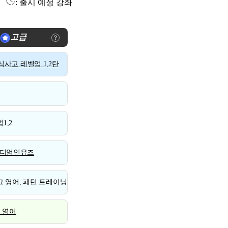
: 출시 예정 강좌
고급
사고 레벨업 1,2탄
1,2
디엄인유즈
 영어, 패턴 트레이닝
스 영어