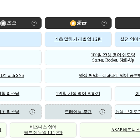
초보
중급
기초 말하기 레벨업 1,2탄
실전 영어식
100일 완성 영어 쉐도잉
Starter, Rocket, Skill-Up
DY with SNS
평생 써먹는 ChatGPT 영어 공부법
척척 리스닝
1인칭 시점 영어 말하기
이
기초 리스닝
트레이닝 훈련
뉴욕 브이로그
비즈니스 영어
화
ASAP 비즈니
필드 메뉴얼 10 1,2탄