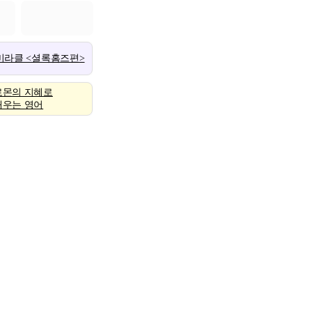
 미라클 <셜록홈즈편>
로몬의 지혜로
배우는 영어