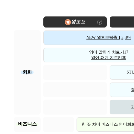
왕초보
NEW 왕초보탈출 1,2,3탄
영어 말하기 치트키17
영어 패턴 치트키30
회화
STU
비즈니스
한 끗 차이 비즈니스 영어회