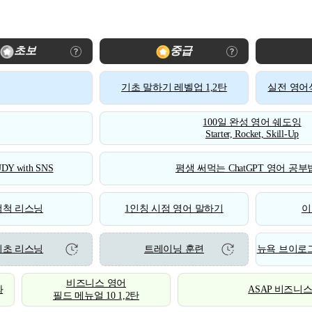
초보
중급
기초 말하기 레벨업 1,2탄
실전 영어식
100일 완성 영어 쉐도잉
Starter, Rocket, Skill-Up
DY with SNS
평생 써먹는 ChatGPT 영어 공부법
척척 리스닝
1인칭 시점 영어 말하기
이
기초 리스닝
트레이닝 훈련
뉴욕 브이로그
비즈니스 영어
화
ASAP 비즈니
필드 메뉴얼 10 1,2탄