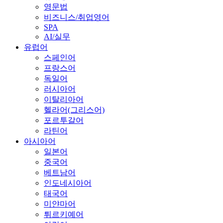
영문법
비즈니스/취업영어
SPA
AI/실무
유럽어
스페인어
프랑스어
독일어
러시아어
이탈리아어
헬라어(그리스어)
포르투갈어
라틴어
아시아어
일본어
중국어
베트남어
인도네시아어
태국어
미얀마어
튀르키예어