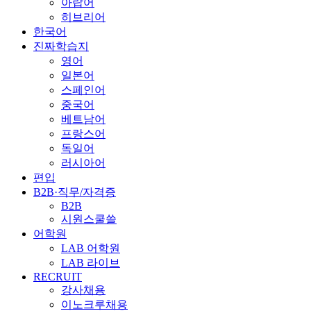
아랍어
히브리어
한국어
진짜학습지
영어
일본어
스페인어
중국어
베트남어
프랑스어
독일어
러시아어
편입
B2B·직무/자격증
B2B
시원스쿨쓸
어학원
LAB 어학원
LAB 라이브
RECRUIT
강사채용
이노크루채용