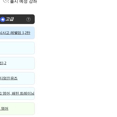
: 출시 예정 강좌
고급
사고 레벨업 1,2탄
1,2
디엄인유즈
 영어, 패턴 트레이닝
스 영어