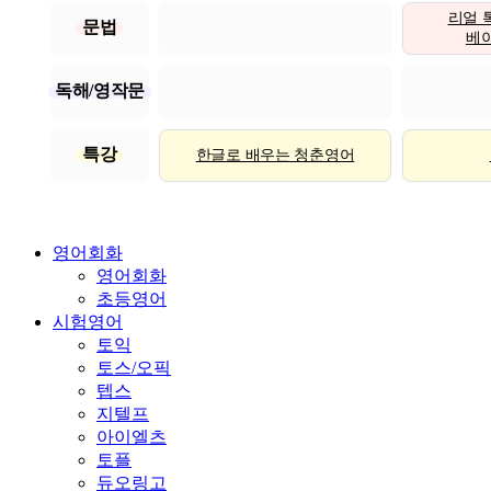
리얼 
문법
베이직
독해/영작문
특강
한글로 배우는 청춘영어
영어회화
영어회화
초등영어
시험영어
토익
토스/오픽
텝스
지텔프
아이엘츠
토플
듀오링고