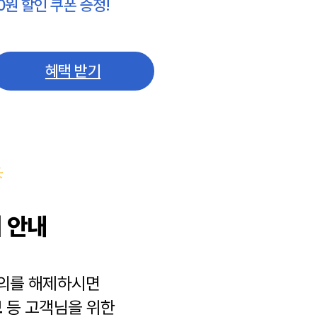
0원 할인 쿠폰 증정!
혜택 받기
 안내
동의를 해제하시면
보
등 고객님을 위한