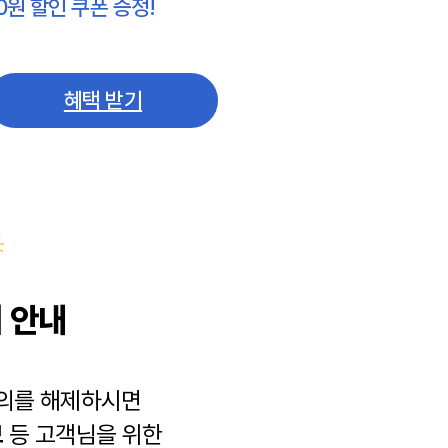
0원 할인 쿠폰 증정!
혜택 받기
 안내
동의를 해제하시면
보
등 고객님을 위한