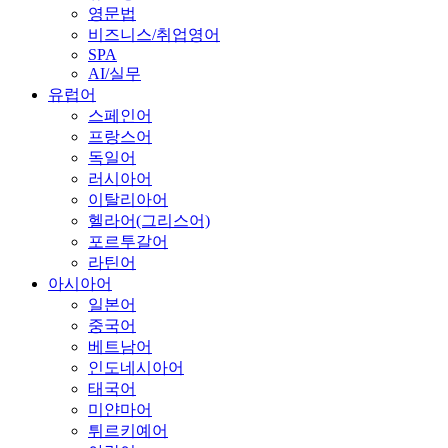
영문법
비즈니스/취업영어
SPA
AI/실무
유럽어
스페인어
프랑스어
독일어
러시아어
이탈리아어
헬라어(그리스어)
포르투갈어
라틴어
아시아어
일본어
중국어
베트남어
인도네시아어
태국어
미얀마어
튀르키예어