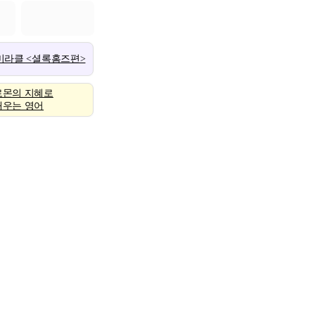
 미라클 <셜록홈즈편>
로몬의 지혜로
배우는 영어