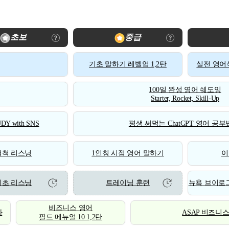
초보
중급
기초 말하기 레벨업 1,2탄
실전 영어식
100일 완성 영어 쉐도잉
Starter, Rocket, Skill-Up
DY with SNS
평생 써먹는 ChatGPT 영어 공부법
척척 리스닝
1인칭 시점 영어 말하기
이
기초 리스닝
트레이닝 훈련
뉴욕 브이로그
비즈니스 영어
화
ASAP 비즈니
필드 메뉴얼 10 1,2탄