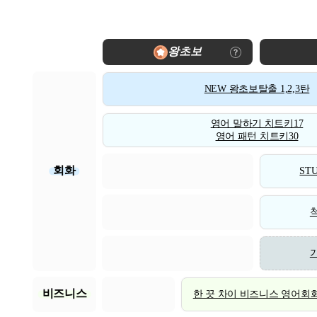
왕초보
NEW 왕초보탈출 1,2,3탄
영어 말하기 치트키17
영어 패턴 치트키30
회화
STU
비즈니스
한 끗 차이 비즈니스 영어회