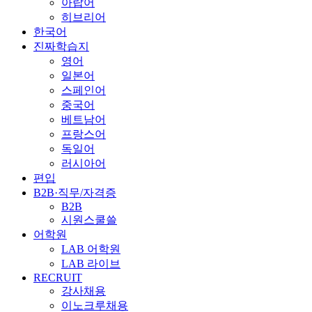
아랍어
히브리어
한국어
진짜학습지
영어
일본어
스페인어
중국어
베트남어
프랑스어
독일어
러시아어
편입
B2B·직무/자격증
B2B
시원스쿨쓸
어학원
LAB 어학원
LAB 라이브
RECRUIT
강사채용
이노크루채용