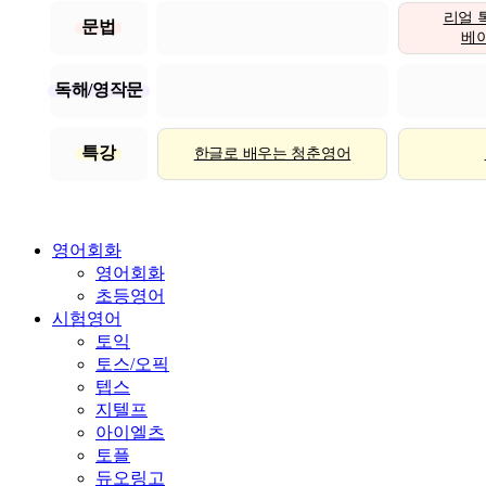
리얼 
문법
베이직
독해/영작문
특강
한글로 배우는 청춘영어
영어회화
영어회화
초등영어
시험영어
토익
토스/오픽
텝스
지텔프
아이엘츠
토플
듀오링고