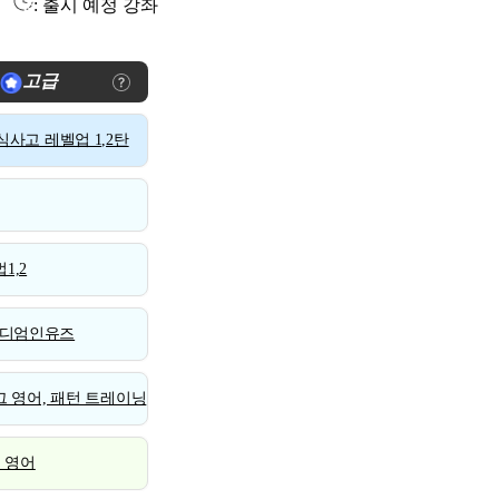
: 출시 예정 강좌
고급
사고 레벨업 1,2탄
1,2
디엄인유즈
 영어, 패턴 트레이닝
스 영어