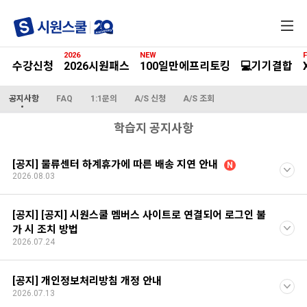
전
체
메
2026
NEW
F
뉴
수강신청
2026시원패스
100일만에프리토킹
💻기기결합
공지사항
FAQ
1:1문의
A/S 신청
A/S 조회
학습지 공지사항
[공지] 물류센터 하계휴가에 따른 배송 지연 안내
N
2026.08.03
[공지] [공지] 시원스쿨 멤버스 사이트로 연결되어 로그인 불
가 시 조치 방법
2026.07.24
[공지] 개인정보처리방침 개정 안내
2026.07.13