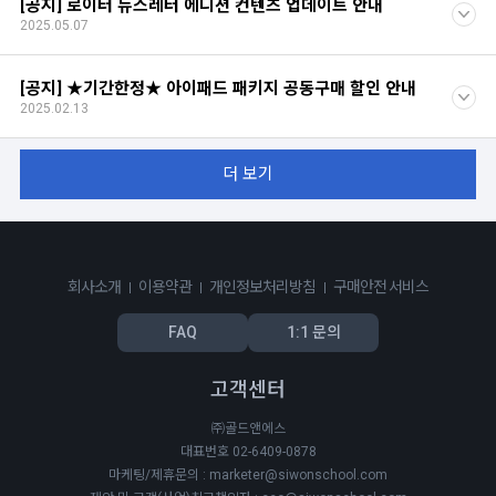
[공지] 로이터 뉴스레터 에디션 컨텐츠 업데이트 안내
2025.05.07
[공지] ★기간한정★ 아이패드 패키지 공동구매 할인 안내
2025.02.13
더 보기
회사소개
이용약관
개인정보처리방침
구매안전 서비스
FAQ
1:1 문의
고객센터
㈜골드앤에스
대표번호 02-6409-0878
마케팅/제휴문의 : marketer@siwonschool.com