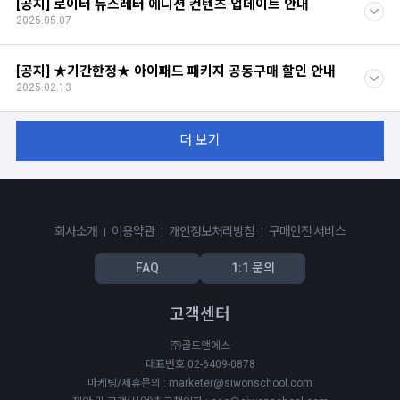
[공지] 로이터 뉴스레터 에디션 컨텐츠 업데이트 안내
2025.05.07
[공지] ★기간한정★ 아이패드 패키지 공동구매 할인 안내
2025.02.13
더 보기
회사소개
이용약관
개인정보처리방침
구매안전 서비스
FAQ
1:1 문의
고객센터
㈜골드앤에스
대표번호 02-6409-0878
마케팅/제휴문의 : marketer@siwonschool.com