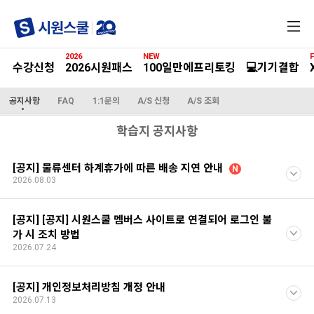
전
체
메
2026
NEW
F
뉴
수강신청
2026시원패스
100일만에프리토킹
💻기기결합
공지사항
FAQ
1:1문의
A/S 신청
A/S 조회
학습지 공지사항
[공지] 물류센터 하계휴가에 따른 배송 지연 안내
N
2026.08.03
[공지] [공지] 시원스쿨 멤버스 사이트로 연결되어 로그인 불
가 시 조치 방법
2026.07.24
[공지] 개인정보처리방침 개정 안내
2026.07.13