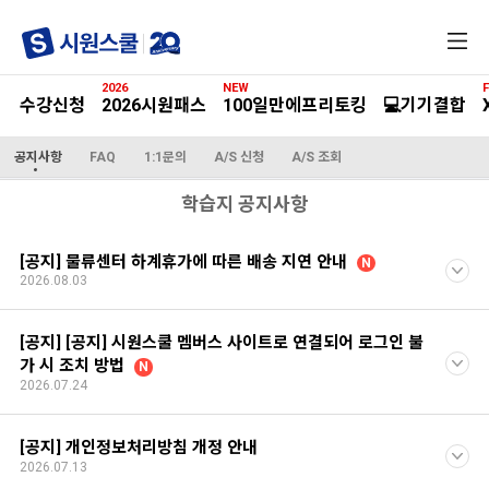
전
체
메
2026
NEW
F
뉴
수강신청
2026시원패스
100일만에프리토킹
💻기기결합
공지사항
FAQ
1:1문의
A/S 신청
A/S 조회
학습지 공지사항
[공지] 물류센터 하계휴가에 따른 배송 지연 안내
N
2026.08.03
[공지] [공지] 시원스쿨 멤버스 사이트로 연결되어 로그인 불
가 시 조치 방법
N
2026.07.24
[공지] 개인정보처리방침 개정 안내
2026.07.13