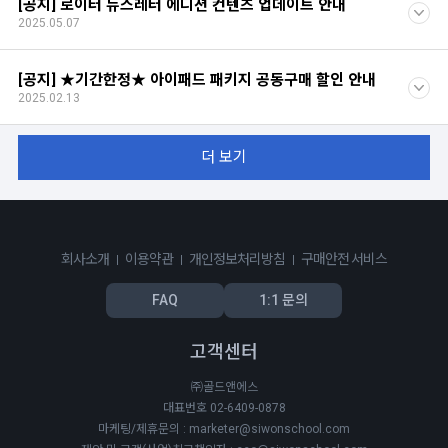
[공지] 로이터 뉴스레터 에디션 컨텐츠 업데이트 안내
2025.05.07
[공지] ★기간한정★ 아이패드 패키지 공동구매 할인 안내
2025.02.13
더 보기
회사소개
이용약관
개인정보처리방침
구매안전 서비스
FAQ
1:1 문의
고객센터
㈜골드앤에스
대표번호 02-6409-0878
마케팅/제휴문의 : marketer@siwonschool.com