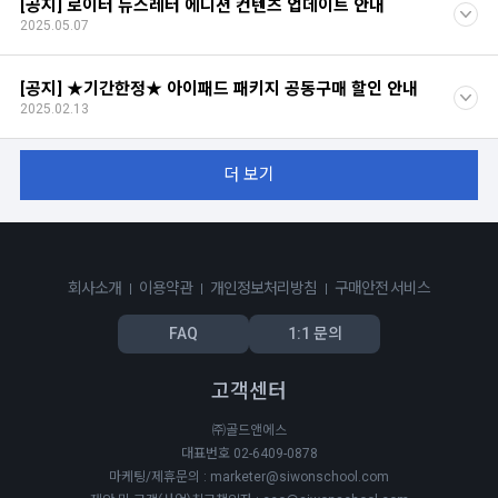
[공지] 로이터 뉴스레터 에디션 컨텐츠 업데이트 안내
2025.05.07
[공지] ★기간한정★ 아이패드 패키지 공동구매 할인 안내
2025.02.13
더 보기
회사소개
이용약관
개인정보처리방침
구매안전 서비스
FAQ
1:1 문의
고객센터
㈜골드앤에스
대표번호 02-6409-0878
마케팅/제휴문의 : marketer@siwonschool.com