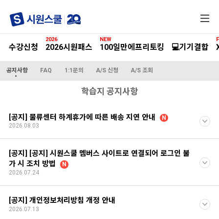
전
체
메
2026
NEW
F
뉴
수강신청
2026시원패스
100일만에프리토킹
💻기기결합
공지사항
FAQ
1:1문의
A/S 신청
A/S 조회
학습지 공지사항
[공지] 물류센터 하계휴가에 따른 배송 지연 안내
N
2026.08.03
[공지] [공지] 시원스쿨 멤버스 사이트로 연결되어 로그인 불
가 시 조치 방법
N
2026.07.24
[공지] 개인정보처리방침 개정 안내
2026.07.13