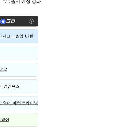
: 출시 예정 강좌
고급
사고 레벨업 1,2탄
1,2
디엄인유즈
 영어, 패턴 트레이닝
스 영어