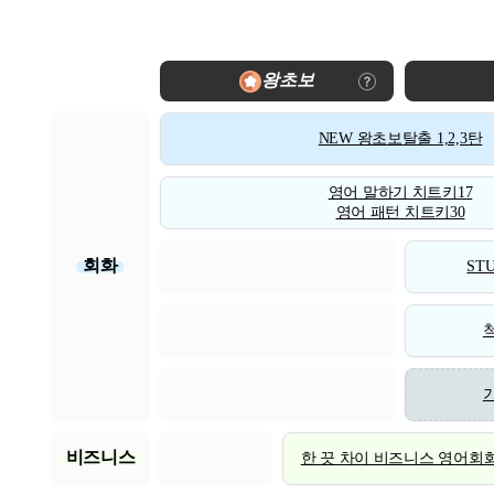
왕초보
NEW 왕초보탈출 1,2,3탄
영어 말하기 치트키17
영어 패턴 치트키30
회화
STU
비즈니스
한 끗 차이 비즈니스 영어회