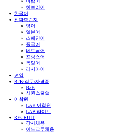
아랍어
히브리어
한국어
진짜학습지
영어
일본어
스페인어
중국어
베트남어
프랑스어
독일어
러시아어
편입
B2B·직무/자격증
B2B
시원스쿨쓸
어학원
LAB 어학원
LAB 라이브
RECRUIT
강사채용
이노크루채용