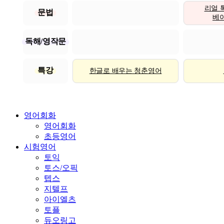
리얼 
문법
베이직
독해/영작문
특강
한글로 배우는 청춘영어
영어회화
영어회화
초등영어
시험영어
토익
토스/오픽
텝스
지텔프
아이엘츠
토플
듀오링고