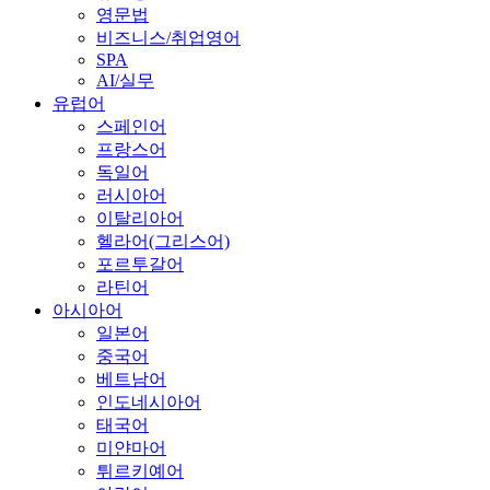
영문법
비즈니스/취업영어
SPA
AI/실무
유럽어
스페인어
프랑스어
독일어
러시아어
이탈리아어
헬라어(그리스어)
포르투갈어
라틴어
아시아어
일본어
중국어
베트남어
인도네시아어
태국어
미얀마어
튀르키예어