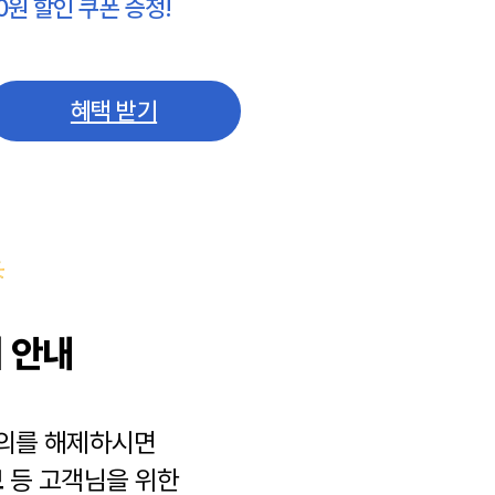
0원 할인 쿠폰 증정!
혜택 받기
 안내
동의를 해제하시면
보
등 고객님을 위한