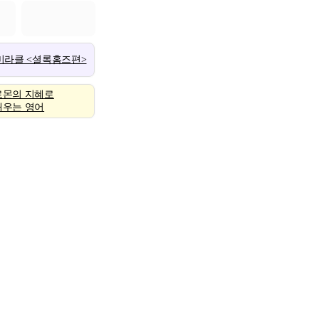
 미라클 <셜록홈즈편>
로몬의 지혜로
배우는 영어