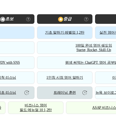
초보
중급
기초 말하기 레벨업 1,2탄
실전 영어식
100일 완성 영어 쉐도잉
Starter, Rocket, Skill-Up
DY with SNS
평생 써먹는 ChatGPT 영어 공부법
척척 리스닝
1인칭 시점 영어 말하기
이
기초 리스닝
트레이닝 훈련
뉴욕 브이로그
비즈니스 영어
화
ASAP 비즈니
필드 메뉴얼 10 1,2탄