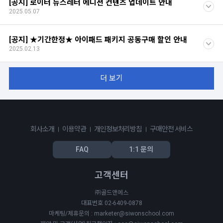
[공지] 로이터 뉴스레터 에디션 컨텐츠 업데이트 안내
2025.05.07
[공지] ★기간한정★ 아이패드 패키지 공동구매 할인 안내
2025.02.13
더 보기
회사소개
이용약관
개인정보처리방침
구매안전 서비스
FAQ
1:1 문의
고객센터
㈜골드앤에스
대표번호 02-6409-0878
마케팅/제휴문의 : marketer@siwonschool.com