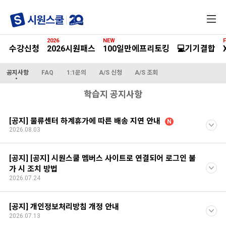
전
체
메
2026
NEW
F
뉴
수강신청
2026시원패스
100일만에프리토킹
💻기기결합
공지사항
FAQ
1:1문의
A/S 신청
A/S 조회
학습지 공지사항
[공지] 물류센터 하계휴가에 따른 배송 지연 안내
N
2026.08.03
[공지] [공지] 시원스쿨 멤버스 사이트로 연결되어 로그인 불
가 시 조치 방법
2026.07.24
[공지] 개인정보처리방침 개정 안내
2026.07.13