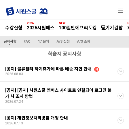
전
체
메
2026
NEW
F
뉴
수강신청
2026시원패스
100일만에프리토킹
💻기기결합
공지사항
FAQ
1:1문의
A/S 신청
A/S 조회
학습지 공지사항
[공지] 물류센터 하계휴가에 따른 배송 지연 안내
N
2026.08.03
[공지] [공지] 시원스쿨 멤버스 사이트로 연결되어 로그인 불
가 시 조치 방법
2026.07.24
[공지] 개인정보처리방침 개정 안내
2026.07.13