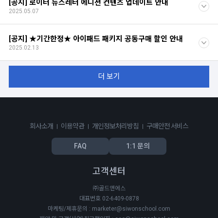
[공지] 로이터 뉴스레터 에디션 컨텐츠 업데이트 안내
2025.05.07
[공지] ★기간한정★ 아이패드 패키지 공동구매 할인 안내
2025.02.13
더 보기
회사소개
이용약관
개인정보처리방침
구매안전 서비스
FAQ
1:1 문의
고객센터
㈜골드앤에스
대표번호 02-6409-0878
마케팅/제휴문의 : marketer@siwonschool.com