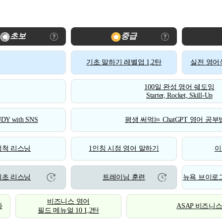
초보
중급
기초 말하기 레벨업 1,2탄
실전 영어식
100일 완성 영어 쉐도잉
Starter, Rocket, Skill-Up
DY with SNS
평생 써먹는 ChatGPT 영어 공부법
척척 리스닝
1인칭 시점 영어 말하기
이
기초 리스닝
트레이닝 훈련
뉴욕 브이로그
비즈니스 영어
화
ASAP 비즈니
필드 메뉴얼 10 1,2탄