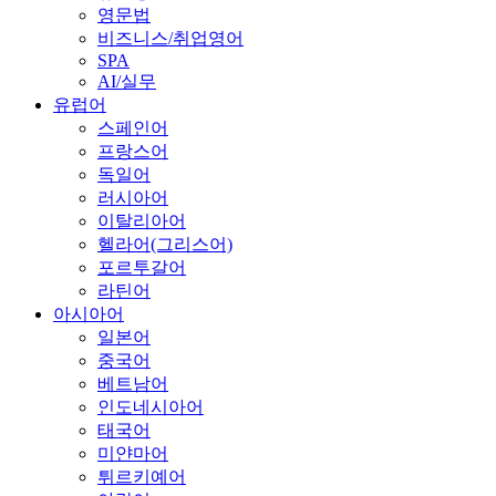
영문법
비즈니스/취업영어
SPA
AI/실무
유럽어
스페인어
프랑스어
독일어
러시아어
이탈리아어
헬라어(그리스어)
포르투갈어
라틴어
아시아어
일본어
중국어
베트남어
인도네시아어
태국어
미얀마어
튀르키예어