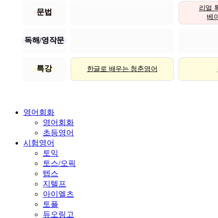
리얼 
문법
베이직
독해/영작문
특강
한글로 배우는 청춘영어
영어회화
영어회화
초등영어
시험영어
토익
토스/오픽
텝스
지텔프
아이엘츠
토플
듀오링고