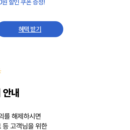
0원 할인 쿠폰 증정!
혜택 받기
 안내
동의를 해제하시면
보
등 고객님을 위한