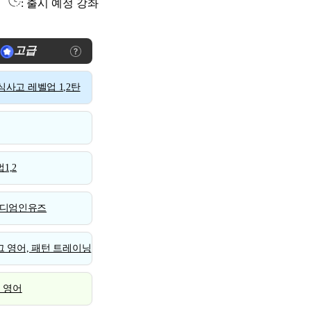
: 출시 예정 강좌
고급
사고 레벨업 1,2탄
1,2
디엄인유즈
 영어, 패턴 트레이닝
스 영어