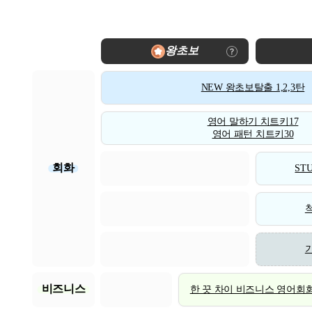
왕초보
NEW 왕초보탈출 1,2,3탄
영어 말하기 치트키17
영어 패턴 치트키30
회화
STU
비즈니스
한 끗 차이 비즈니스 영어회