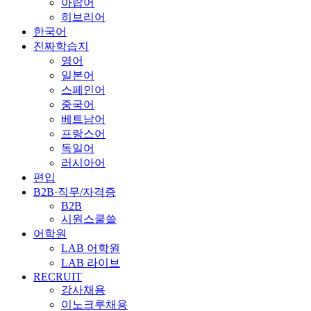
아랍어
히브리어
한국어
진짜학습지
영어
일본어
스페인어
중국어
베트남어
프랑스어
독일어
러시아어
편입
B2B·직무/자격증
B2B
시원스쿨쓸
어학원
LAB 어학원
LAB 라이브
RECRUIT
강사채용
이노크루채용