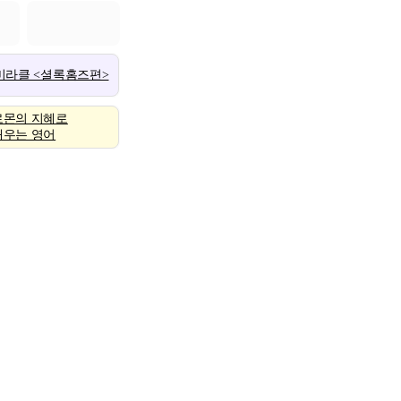
 미라클 <셜록홈즈편>
로몬의 지혜로
배우는 영어