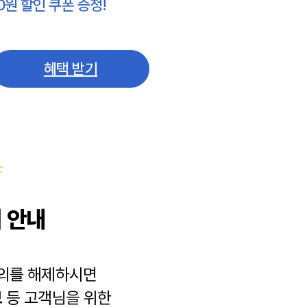
0원 할인 쿠폰 증정!
혜택 받기
 안내
동의를 해제하시면
보
등 고객님을 위한