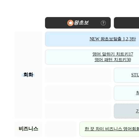
왕초보
NEW 왕초보탈출 1,2,3탄
영어 말하기 치트키17
영어 패턴 치트키30
회화
STU
비즈니스
한 끗 차이 비즈니스 영어회