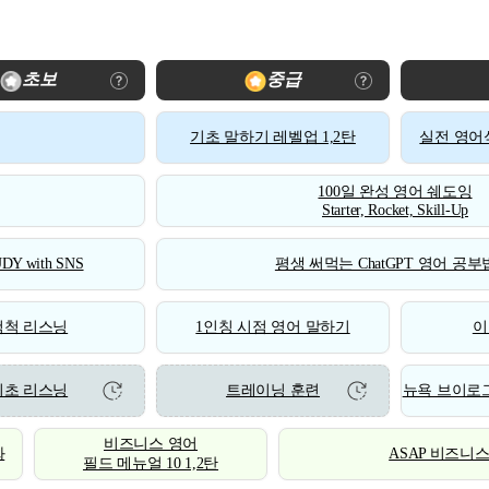
초보
중급
기초 말하기 레벨업 1,2탄
실전 영어식
100일 완성 영어 쉐도잉
Starter, Rocket, Skill-Up
DY with SNS
평생 써먹는 ChatGPT 영어 공부법
척척 리스닝
1인칭 시점 영어 말하기
이
기초 리스닝
트레이닝 훈련
뉴욕 브이로그
비즈니스 영어
화
ASAP 비즈니
필드 메뉴얼 10 1,2탄