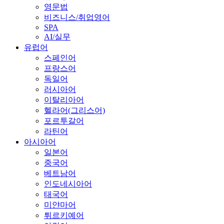
영문법
비즈니스/취업영어
SPA
AI/실무
유럽어
스페인어
프랑스어
독일어
러시아어
이탈리아어
헬라어(그리스어)
포르투갈어
라틴어
아시아어
일본어
중국어
베트남어
인도네시아어
태국어
미얀마어
튀르키예어