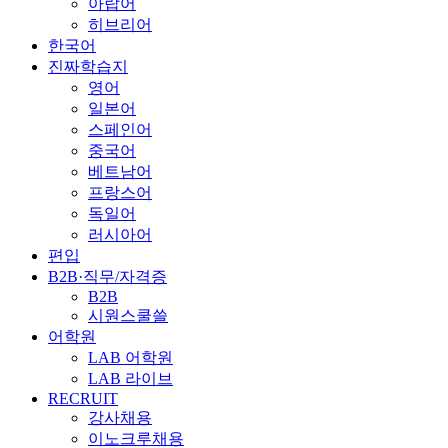
아랍어
히브리어
한국어
진짜학습지
영어
일본어
스페인어
중국어
베트남어
프랑스어
독일어
러시아어
편입
B2B·직무/자격증
B2B
시원스쿨쓸
어학원
LAB 어학원
LAB 라이브
RECRUIT
강사채용
이노크루채용