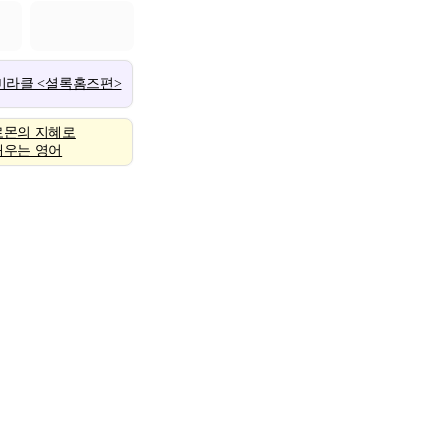
 미라클 <셜록홈즈편>
로몬의 지혜로
배우는 영어