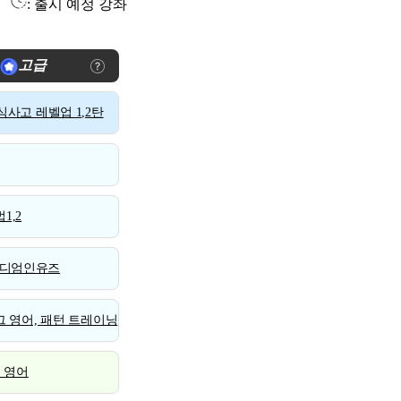
: 출시 예정 강좌
고급
사고 레벨업 1,2탄
1,2
디엄인유즈
 영어, 패턴 트레이닝
스 영어