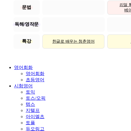
리얼 
문법
베이직
독해/영작문
특강
한글로 배우는 청춘영어
영어회화
영어회화
초등영어
시험영어
토익
토스/오픽
텝스
지텔프
아이엘츠
토플
듀오링고