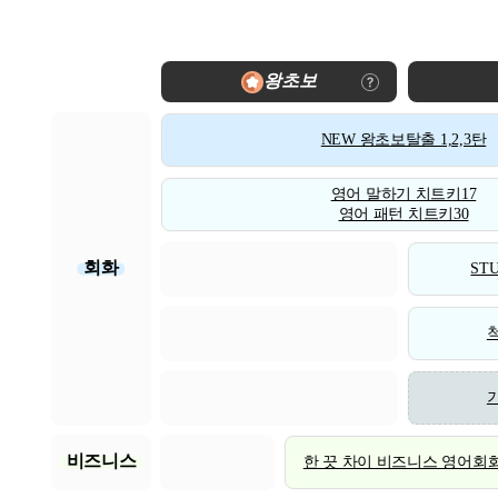
왕초보
NEW 왕초보탈출 1,2,3탄
영어 말하기 치트키17
영어 패턴 치트키30
회화
STU
비즈니스
한 끗 차이 비즈니스 영어회