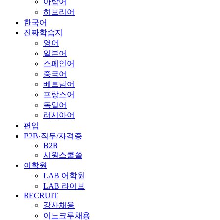
아랍어
히브리어
한국어
진짜학습지
영어
일본어
스페인어
중국어
베트남어
프랑스어
독일어
러시아어
편입
B2B·직무/자격증
B2B
시원스쿨쓸
어학원
LAB 어학원
LAB 라이브
RECRUIT
강사채용
이노크루채용