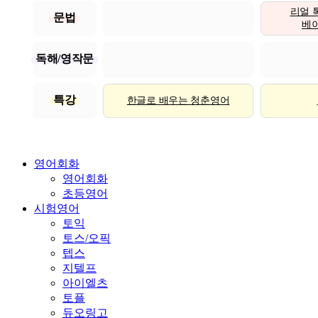
리얼 
문법
베이직
독해/영작문
특강
한글로 배우는 청춘영어
영어회화
영어회화
초등영어
시험영어
토익
토스/오픽
텝스
지텔프
아이엘츠
토플
듀오링고