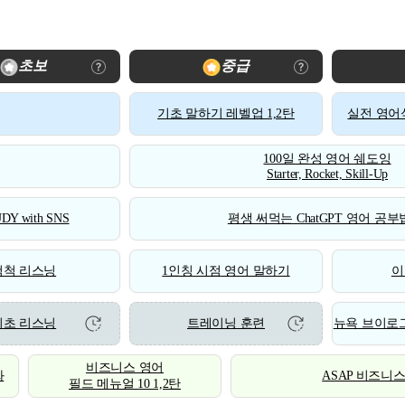
초보
중급
기초 말하기 레벨업 1,2탄
실전 영어식
100일 완성 영어 쉐도잉
Starter, Rocket, Skill-Up
DY with SNS
평생 써먹는 ChatGPT 영어 공부법
척척 리스닝
1인칭 시점 영어 말하기
이
기초 리스닝
트레이닝 훈련
뉴욕 브이로그
비즈니스 영어
화
ASAP 비즈니
필드 메뉴얼 10 1,2탄