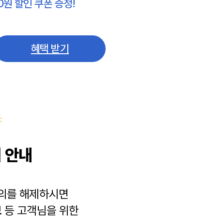
0원 할인 쿠폰 증정!
혜택 받기
 안내
동의를 해제하시면
보
등 고객님을 위한