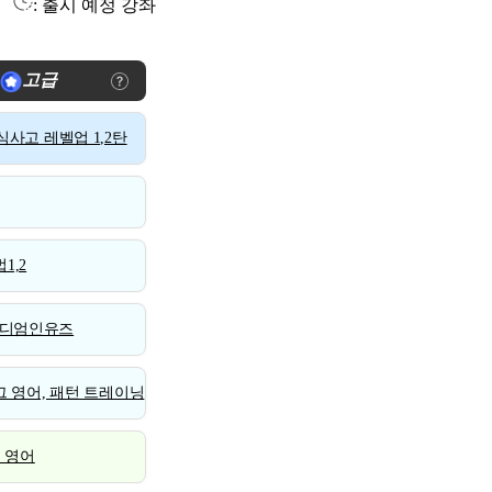
: 출시 예정 강좌
고급
사고 레벨업 1,2탄
1,2
디엄인유즈
 영어, 패턴 트레이닝
스 영어