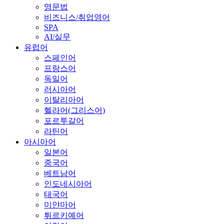
영문법
비즈니스/취업영어
SPA
AI/실무
유럽어
스페인어
프랑스어
독일어
러시아어
이탈리아어
헬라어(그리스어)
포르투갈어
라틴어
아시아어
일본어
중국어
베트남어
인도네시아어
태국어
미얀마어
튀르키예어