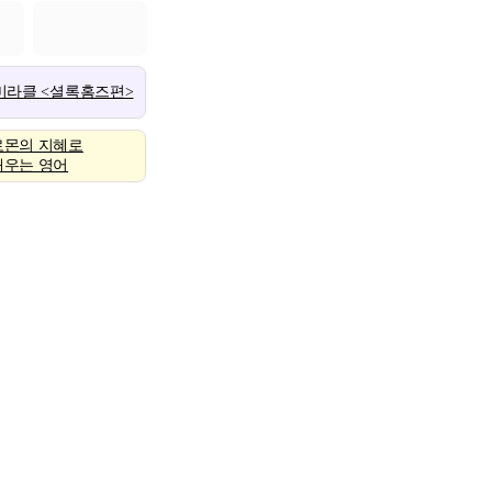
 미라클 <셜록홈즈편>
로몬의 지혜로
배우는 영어